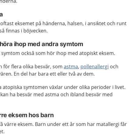
änderna.
a
oftast eksemet på händerna, halsen, i ansiktet och runt
å finnas i böjvecken.
 höra ihop med andra symtom
a symtom också som hör ihop med atopiskt eksem.
 för flera olika besvär, som
astma
,
pollenallergi
och
ären. En del har bara ett eller två av dem.
a atopiska symtomen växlar under olika perioder i livet.
d kan ha besvär med astma och ibland besvär med
ärre eksem hos barn
å värre eksem. Barn under ett år som har matallergi får
t.