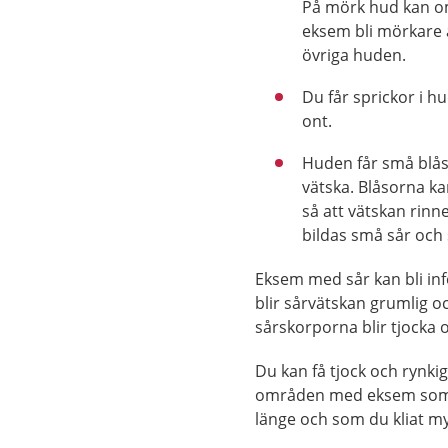
På mörk hud kan 
eksem bli mörkare
övriga huden.
Du får sprickor i 
ont.
Huden får små blå
vätska. Blåsorna k
så att vätskan rinn
bildas små sår och
Eksem med sår kan bli in
blir sårvätskan grumlig o
sårskorporna blir tjocka o
Du kan få tjock och rynki
områden med eksem som
länge och som du kliat m