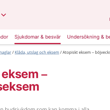
t region
an
Dalarna
.
ador
Sjukdomar & besvär
Undersökning & b
naglar
Klåda, utslag och eksem
Atopiskt eksem – böjvec
 eksem –
seksem
 en hudsjukdom som kan komma i alla