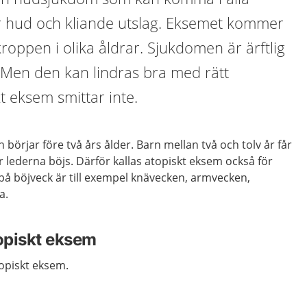
rr hud och kliande utslag. Eksemet kommer
kroppen i olika åldrar. Sjukdomen är ärftlig
 Men den kan lindras bra med rätt
t eksem smittar inte.
n börjar före två års ålder. Barn mellan två och tolv år får
r lederna böjs. Därför kallas atopiskt eksem också för
å böjveck är till exempel knävecken, armvecken,
a.
topiskt eksem
topiskt eksem.