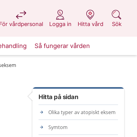
på 1177.se
på 1177.se
på 1177.se
på 1177.se
För vårdpersonal
Logga in
Hitta vård
Sök
ehandling
Så fungerar vården
kseksem
Hitta på sidan
Olika typer av atopiskt eksem
Symtom