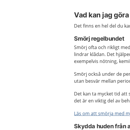
Vad kan jag göra 
Det finns en hel del du ka
Smörj regelbundet
Smörj ofta och rikligt me
lindrar klådan. Det hjälp
exempelvis nötning, kemik
Smörj också under de peri
utan besvär mellan peri
Det kan ta mycket tid at
det är en viktig del av be
Läs om att smörja med m
Skydda huden från at