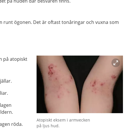
et på huden där besvären finns.
 runt ögonen. Det är oftast tonåringar och vuxna som
m på atopiskt
ällar.
iar.
lagen
ldern.
Förstora bilden
Atopiskt eksem i armvecken
lagen röda.
på ljus hud.