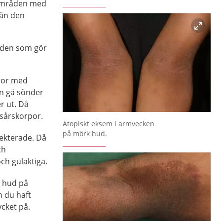
områden med
 än den
huden som gör
sor med
an gå sönder
er ut. Då
 sårskorpor.
Förstora bilden
Atopiskt eksem i armvecken
på mörk hud.
fekterade. Då
ch
ch gulaktiga.
g hud på
 du haft
ycket på.