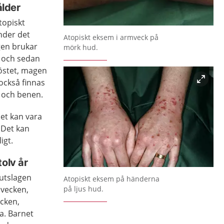
ålder
topiskt
nder det
Atopiskt eksem i armveck på
gen brukar
mörk hud.
 och sedan
röstet, magen
också finnas
 och benen.
et kan vara
 Det kan
igt.
tolv år
Förstora bilden
 utslagen
Atopiskt eksem på händerna
jvecken,
på ljus hud.
ecken,
a. Barnet