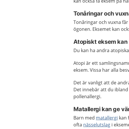
kan också få eksem på h
Tonåringar och vuxn
Tonåringar och vuxna får 
ögonen. Eksemet kan ocks
Atopiskt eksem kan
Du kan ha andra atopisk
Atopi är ett samlingsnamn
eksem. Vissa har alla besv
Det är vanligt att de andr
Det innebär att du iblan
pollenallergi.
Matallergi kan ge v
Barn med
matallergi
kan f
ofta
nässelutslag
i ekseme