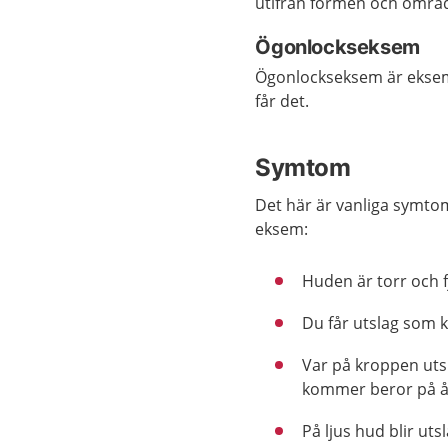
utifrån formen och områd
Ögonlockseksem
Ögonlockseksem är eksem
får det.
Symtom
Det här är vanliga symto
eksem:
Huden är torr och fj
Du får utslag som kl
Var på kroppen uts
kommer beror på å
På ljus hud blir uts