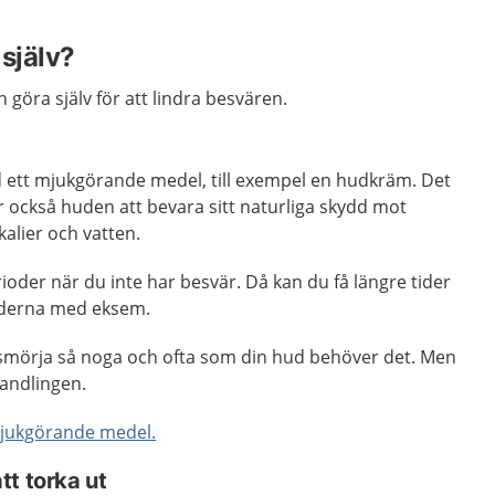
själv?
n göra själv för att lindra besvären.
d ett mjukgörande medel, till exempel en hudkräm. Det
er också huden att bevara sitt naturliga skydd mot
alier och vatten.
oder när du inte har besvär. Då kan du få längre tider
oderna med eksem.
t smörja så noga och ofta som din hud behöver det. Men
handlingen.
jukgörande medel.
t torka ut