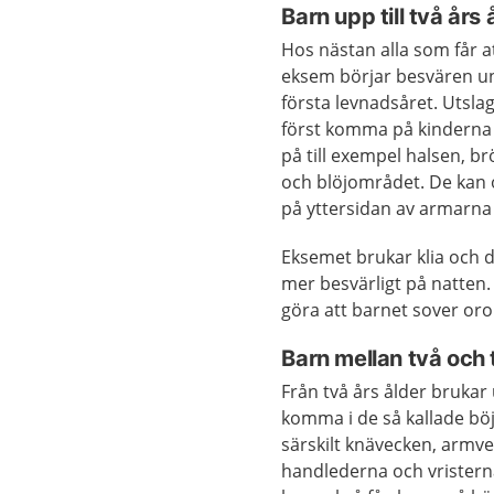
Barn upp till två års 
Hos nästan alla som får a
eksem börjar besvären u
första levnadsåret. Utsla
först komma på kinderna
på till exempel halsen, b
och blöjområdet. De kan 
på yttersidan av armarna
Eksemet brukar klia och d
mer besvärligt på natten.
göra att barnet sover orol
Barn mellan två och 
Från två års ålder brukar
komma i de så kallade bö
särskilt knävecken, armv
handlederna och vristern