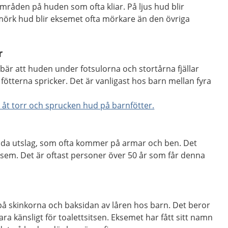
mråden på huden som ofta kliar. På ljus hud blir
mörk hud blir eksemet ofta mörkare än den övriga
r
ebär att huden under fotsulorna och stortårna fjällar
fötterna spricker. Det är vanligast hos barn mellan fyra
åt torr och sprucken hud på barnfötter.
da utslag, som ofta kommer på armar och ben. Det
sem. Det är oftast personer över 50 år som får denna
 på skinkorna och baksidan av låren hos barn. Det beror
vara känsligt för toalettsitsen. Eksemet har fått sitt namn