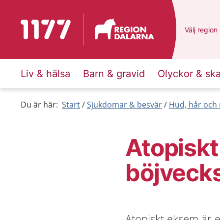
Till startsidan för 1177
Du har val
Välj
en ann
region
Liv & hälsa
Barn & gravid
Olyckor & sk
Du är här:
Start
Sjukdomar & besvär
Hud, hår och 
Atopiskt
böjveck
Atopiskt eksem är