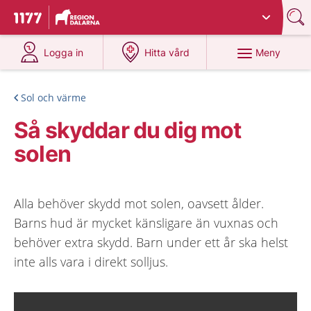
Du har valt region
Dalarna
.
Till startsidan för 1177
på 1177.se
på 1177.se
Meny
Logga in
Hitta vård
Sol och värme
Så skyddar du dig mot
solen
Alla behöver skydd mot solen, oavsett ålder.
Barns hud är mycket känsligare än vuxnas och
behöver extra skydd. Barn under ett år ska helst
inte alls vara i direkt solljus.