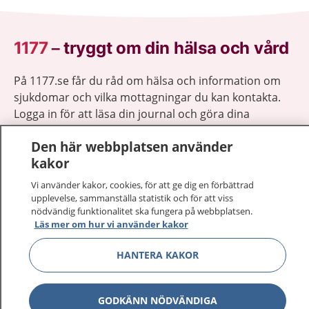
1177
–
tryggt om din hälsa och vård
På 1177.se får du råd om hälsa och information om
sjukdomar och vilka mottagningar du kan kontakta.
Logga in för att läsa din journal och göra dina
vårdärenden. Ring telefonnummer 1177 för
Den här webbplatsen använder
sjukvårdsrådgivning dygnet runt.
kakor
1177 ger dig råd när du vill må bättre.
Vi använder kakor, cookies, för att ge dig en förbättrad
upplevelse, sammanställa statistik och för att viss
nödvändig funktionalitet ska fungera på webbplatsen.
Läs mer om hur vi använder kakor
Visa inn
HANTERA KAKOR
1177 på flera språk
Visa inn
Om 1177
GODKÄNN NÖDVÄNDIGA