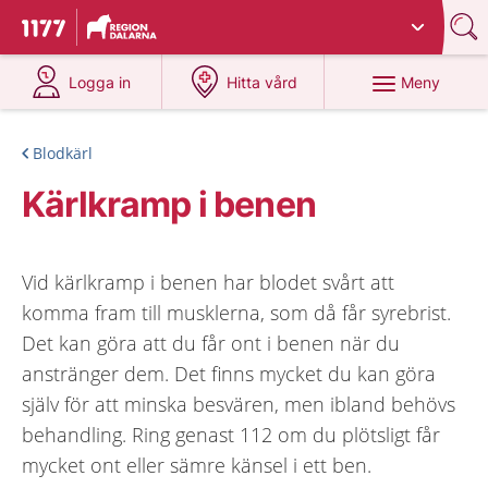
Du har valt region
Dalarna
.
Till startsidan för 1177
på 1177.se
på 1177.se
Meny
Logga in
Hitta vård
Blodkärl
Kärlkramp i benen
Vid kärlkramp i benen har blodet svårt att
komma fram till musklerna, som då får syrebrist.
Det kan göra att du får ont i benen när du
anstränger dem. Det finns mycket du kan göra
själv för att minska besvären, men ibland behövs
behandling. Ring genast 112 om du plötsligt får
mycket ont eller sämre känsel i ett ben.