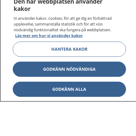
Den här webbplatsen använder
kakor
På 1177.se får du råd om hälsa och information om
Vi använder kakor, cookies, för att ge dig en förbättrad
sjukdomar och vilka mottagningar du kan kontakta.
upplevelse, sammanställa statistik och för att viss
Logga in för att läsa din journal och göra dina
nödvändig funktionalitet ska fungera på webbplatsen.
vårdärenden. Ring telefonnummer 1177 för
Läs mer om hur vi använder kakor
sjukvårdsrådgivning dygnet runt.
1177 ger dig råd när du vill må bättre.
HANTERA KAKOR
GODKÄNN NÖDVÄNDIGA
Visa inn
GODKÄNN ALLA
1177 på flera språk
Visa inn
Om 1177
Visa inn
Kontakt