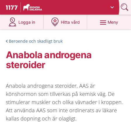
Du har valt region
Dalarna
.
Till startsidan för 1177
på 1177.se
på 1177.se
Meny
Logga in
Hitta vård
Beroende och skadligt bruk
Anabola androgena
steroider
Anabola androgena steroider, AAS är
könshormon som tillverkas på kemisk väg. De
stimulerar muskler och olika vävnader i kroppen.
Att använda AAS som inte ordinerats av läkare
kallas dopning och är olagligt.