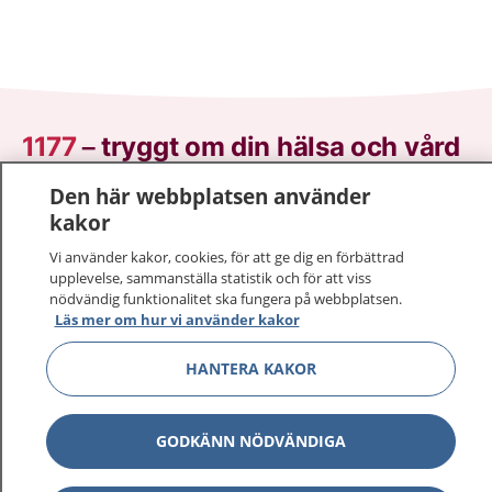
1177
–
tryggt om din hälsa och vård
Den här webbplatsen använder
På 1177.se får du råd om hälsa och information om
kakor
sjukdomar och vilka mottagningar du kan kontakta.
Logga in för att läsa din journal och göra dina
Vi använder kakor, cookies, för att ge dig en förbättrad
vårdärenden. Ring telefonnummer 1177 för
upplevelse, sammanställa statistik och för att viss
nödvändig funktionalitet ska fungera på webbplatsen.
sjukvårdsrådgivning dygnet runt.
Läs mer om hur vi använder kakor
1177 ger dig råd när du vill må bättre.
HANTERA KAKOR
GODKÄNN NÖDVÄNDIGA
Visa inn
1177 på flera språk