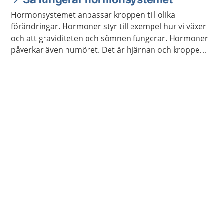
Hormonsystemet anpassar kroppen till olika
förändringar. Hormoner styr till exempel hur vi växer
och att graviditeten och sömnen fungerar. Hormoner
påverkar även humöret. Det är hjärnan och kroppen
som meddelar hormonsystemet vilka hormon som
behöver bildas.