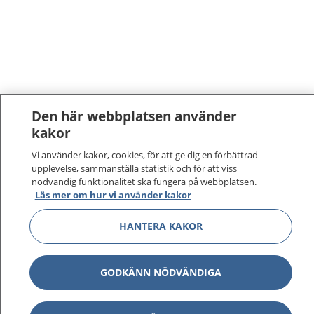
Den här webbplatsen använder
kakor
1177
–
tryggt om din hälsa och vård
Vi använder kakor, cookies, för att ge dig en förbättrad
upplevelse, sammanställa statistik och för att viss
På 1177.se får du råd om hälsa och information om
nödvändig funktionalitet ska fungera på webbplatsen.
sjukdomar och vilka mottagningar du kan kontakta.
Läs mer om hur vi använder kakor
Logga in för att läsa din journal och göra dina
vårdärenden. Ring telefonnummer 1177 för
HANTERA KAKOR
sjukvårdsrådgivning dygnet runt.
1177 ger dig råd när du vill må bättre.
GODKÄNN NÖDVÄNDIGA