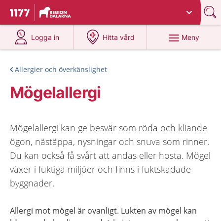
Du har valt region
Dalarna
.
Till startsidan för 1177
på 1177.se
på 1177.se
Meny
Logga in
Hitta vård
Allergier och överkänslighet
Mögelallergi
Mögelallergi kan ge besvär som röda och kliande
ögon, nästäppa, nysningar och snuva som rinner.
Du kan också få svårt att andas eller hosta. Mögel
växer i fuktiga miljöer och finns i fuktskadade
byggnader.
Allergi mot mögel är ovanligt.
Lukten av mögel kan