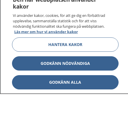
kakor
Vi använder kakor, cookies, för att ge dig en förbättrad
upplevelse, sammanställa statistik och för att viss
nödvändig funktionalitet ska fungera på webbplatsen.
Visa inn
1177 på flera språk
Läs mer om hur vi använder kakor
HANTERA KAKOR
Visa inn
Om 1177
Visa inn
Kontakt
GODKÄNN NÖDVÄNDIGA
GODKÄNN ALLA
Behandling av personuppgifter
Hantering av kakor
Inställningar för kakor