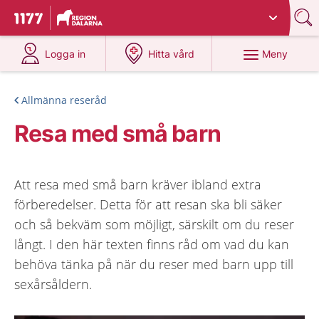
Du har valt region
Dalarna
.
Till startsidan för 1177
på 1177.se
på 1177.se
Meny
Logga in
Hitta vård
Allmänna reseråd
Resa med små barn
Att resa med små barn kräver ibland extra
förberedelser. Detta för att resan ska bli säker
och så bekväm som möjligt, särskilt om du reser
långt. I den här texten finns råd om vad du kan
behöva tänka på när du reser med barn upp till
sexårsåldern.