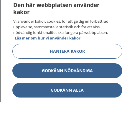
1177
–
tryggt om din hälsa och vård
Den här webbplatsen använder
kakor
På 1177.se får du råd om hälsa och information om
Vi använder kakor, cookies, för att ge dig en förbättrad
sjukdomar och vilka mottagningar du kan kontakta.
upplevelse, sammanställa statistik och för att viss
Logga in för att läsa din journal och göra dina
nödvändig funktionalitet ska fungera på webbplatsen.
vårdärenden. Ring telefonnummer 1177 för
Läs mer om hur vi använder kakor
sjukvårdsrådgivning dygnet runt.
1177 ger dig råd när du vill må bättre.
HANTERA KAKOR
GODKÄNN NÖDVÄNDIGA
Visa inn
1177 på flera språk
GODKÄNN ALLA
Visa inn
Om 1177
Visa inn
Kontakt