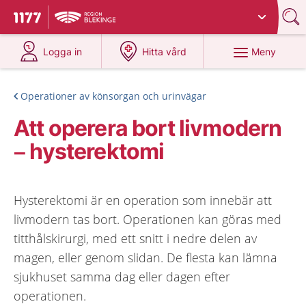
Du har valt region
Blekinge
.
Till startsidan för 1177
på 1177.se
på 1177.se
Meny
Logga in
Hitta vård
Operationer av könsorgan och urinvägar
Att operera bort livmodern
– hysterektomi
Hysterektomi är en operation som innebär att
livmodern tas bort. Operationen kan göras med
titthålskirurgi, med ett snitt i nedre delen av
magen, eller genom slidan. De flesta kan lämna
sjukhuset samma dag eller dagen efter
operationen.