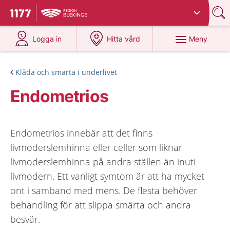
Du har valt region
Blekinge
.
Till startsidan för 1177
på 1177.se
på 1177.se
Meny
Logga in
Hitta vård
Klåda och smärta i underlivet
Endometrios
Endometrios innebär att det finns
livmoderslemhinna eller celler som liknar
livmoderslemhinna på andra ställen än inuti
livmodern. Ett vanligt symtom är att ha mycket
ont i samband med mens. De flesta behöver
behandling för att slippa smärta och andra
besvär.