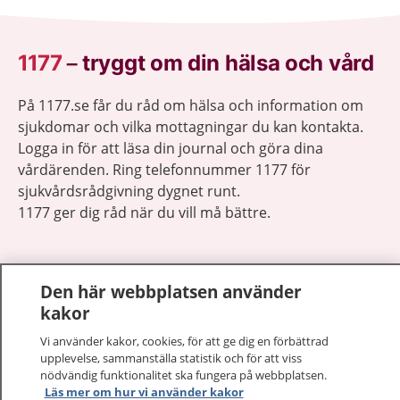
1177
–
tryggt om din hälsa och vård
På 1177.se får du råd om hälsa och information om
sjukdomar och vilka mottagningar du kan kontakta.
Logga in för att läsa din journal och göra dina
vårdärenden. Ring telefonnummer 1177 för
sjukvårdsrådgivning dygnet runt.
1177 ger dig råd när du vill må bättre.
Den här webbplatsen använder
kakor
Visa inn
1177 på flera språk
Vi använder kakor, cookies, för att ge dig en förbättrad
upplevelse, sammanställa statistik och för att viss
Visa inn
nödvändig funktionalitet ska fungera på webbplatsen.
Om 1177
Läs mer om hur vi använder kakor