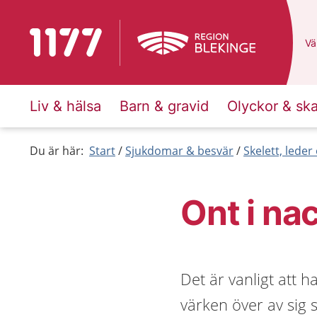
Till startsidan för 1177
Du
Väl
Liv & hälsa
Barn & gravid
Olyckor & sk
Du är här:
Start
Sjukdomar & besvär
Skelett, lede
Ont i na
Det är vanligt att h
värken över av sig 