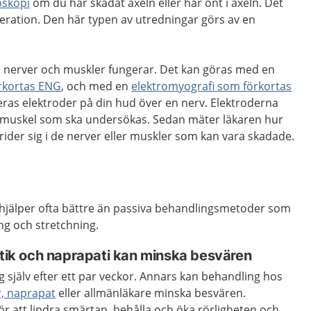
oskopi
om du har skadat axeln eller har ont i axeln. Det
operation. Den här typen av utredningar görs av en
ka nerver och muskler fungerar. Det kan göras med en
örkortas ENG
, och med en
elektromyografi som förkortas
eras elektroder på din hud över en nerv. Elektroderna
en muskel som ska undersökas. Sedan mäter läkaren hur
rider sig i de nerver eller muskler som kan vara skadade.
g hjälper ofta bättre än passiva behandlingsmetoder som
g och stretchning.
ktik och naprapati kan minska besvären
g själv efter ett par veckor. Annars kan behandling hos
r, naprapat
eller allmänläkare minska besvären.
för att lindra smärtan, behålla och öka rörligheten och