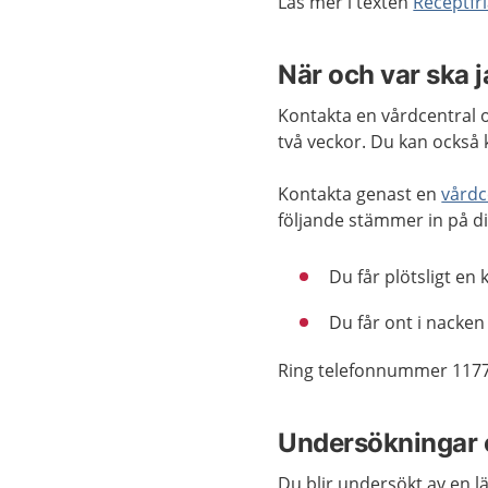
Läs mer i texten
Receptfri
När och var ska 
Kontakta en vårdcentral o
två veckor. Du kan också 
Kontakta genast en
vårdc
följande stämmer in på di
Du får plötsligt en
Du får ont i nacken 
Ring telefonnummer 1177
Undersökningar 
Du blir undersökt av en lä