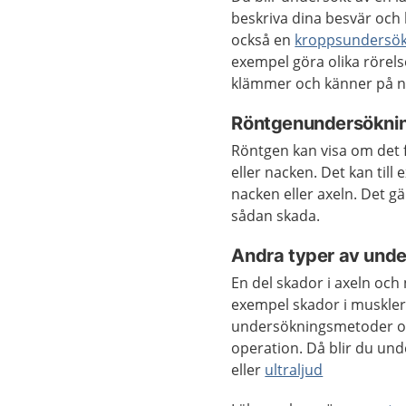
beskriva dina besvär och
också en
kroppsundersö
exempel göra olika rörel
klämmer och känner på n
Röntgenundersöknin
Röntgen kan visa om det 
eller nacken. Det kan til
nacken eller axeln. Det g
sådan skada.
Andra typer av und
En del skador i axeln och 
exempel skador i muskler
undersökningsmetoder om
operation. Då blir du u
eller
ultraljud