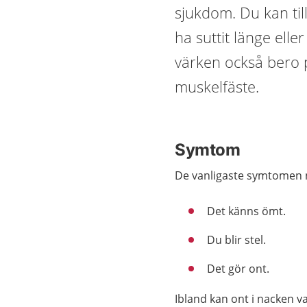
sjukdom. Du kan till
ha suttit länge elle
värken också bero 
muskelfäste.
Symtom
De vanligaste symtomen n
Det känns ömt.
Du blir stel.
Det gör ont.
Ibland kan ont i nacken v