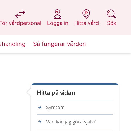
på 1177.se
på 1177.se
på 1177.se
på 1177.se
För vårdpersonal
Logga in
Hitta vård
Sök
ehandling
Så fungerar vården
Hitta på sidan
Symtom
Vad kan jag göra själv?