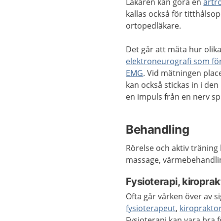
Läkaren kan göra en
artr
kallas också för titthåls
ortopedläkare.
Det går att mäta hur oli
elektroneurografi som f
EMG
. Vid mätningen plac
kan också stickas in i d
en impuls från en nerv sp
Behandling
Rörelse och aktiv tränin
massage, värmebehandlin
Fysioterapi, kiropra
Ofta går värken över av si
fysioterapeut
,
kiroprakto
Fysioterapi kan vara bra 