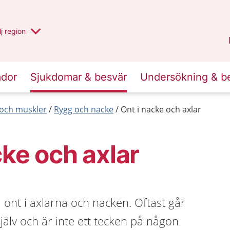
 har valt region
j
en annan
region
Blekinge
.
ador
Sjukdomar & besvär
Undersökning & b
r och muskler
Rygg och nacke
Ont i nacke och axlar
cke och axlar
a ont i axlarna och nacken. Oftast går
själv och är inte ett tecken på någon