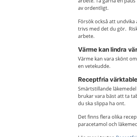
arbete. Ta gärna en paus 
av ordentligt.
Försök också att undvika 
trivs med det du gör. Ris
arbete.
Värme kan lindra vä
Värme kan vara skönt om 
en vetekudde.
Receptfria värktable
Smärtstillande läkemedel 
brukar vara bäst att ta t
du ska slippa ha ont.
Det finns flera olika rec
paracetamol och läkemede