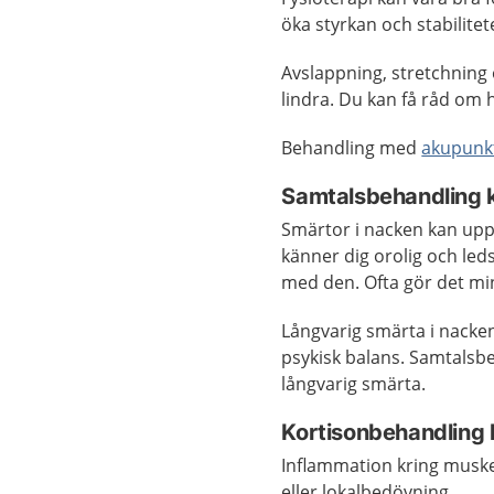
öka styrkan och stabilitet
Avslappning, stretchning o
lindra. Du kan få råd om h
Behandling med
akupunk
Samtalsbehandling k
Smärtor i nacken kan upp
känner dig orolig och led
med den. Ofta gör det mi
Långvarig smärta i nacken
psykisk balans. Samtals
långvarig smärta.
Kortisonbehandling k
Inflammation kring muskel
eller lokalbedövning.