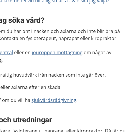
a läkemedel vid tillfällig smärta - vad ska jag välja?
jag söka vård?
m du har ont i nacken och axlarna och inte blir bra på
kontakta en fysioterapeut, naprapat eller kiropraktor.
entral
eller en
jouröppen mottagning
om något av
g:
 kraftig huvudvärk från nacken som inte går över.
eller axlarna efter en skada.
 om du vill ha
sjukvårdsrådgivning
.
och utredningar
kare, fysioterapeut, naprapat eller kiropraktor. Då får du