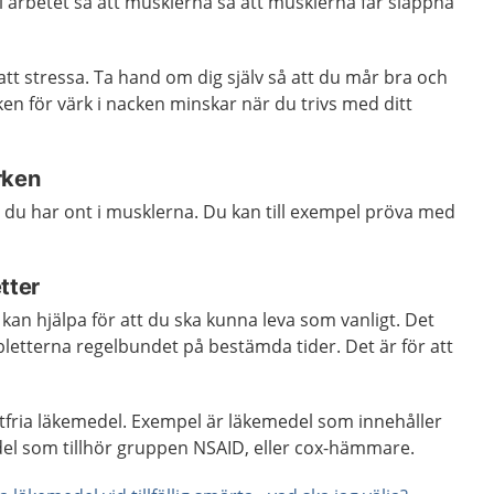
i arbetet så att musklerna så att musklerna får slappna
att stressa. Ta hand om dig själv så att du mår bra och
ken för värk i nacken minskar när du trivs med ditt
rken
du har ont i musklerna. Du kan till exempel pröva med
tter
kan hjälpa för att du ska kunna leva som vanligt. Det
abletterna regelbundet på bestämda tider. Det är för att
eptfria läkemedel. Exempel är läkemedel som innehåller
l som tillhör gruppen NSAID, eller cox-hämmare.