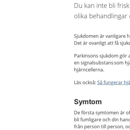
Du kan inte bli fri
olika behandlingar
Sjukdomen är vanligare ho
Det är ovanligt att få sju
Parkinsons sjukdom gör a
en signalsubstans som hjä
hjärncellerna.
Läs också:
Så fungerar hj
Symtom
De första symtomen är oft
bli fumligare och din han
från person till person,