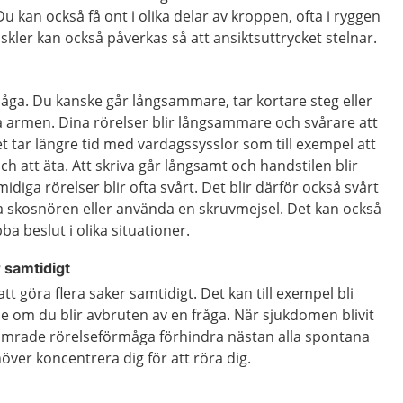
u kan också få ont i olika delar av kroppen, ofta i ryggen
skler kan också påverkas så att ansiktsuttrycket stelnar.
måga.
Du kanske går långsammare, tar kortare steg eller
a armen. Dina rörelser blir långsammare och svårare att
et tar längre tid med vardagssysslor som till exempel att
ch att äta. Att skriva går långsamt och handstilen blir
idiga rörelser blir ofta svårt. Det blir därför också svårt
a skosnören eller använda en skruvmejsel. Det kan också
bba beslut i olika situationer.
r samtidigt
 att göra flera saker samtidigt. Det kan till exempel bli
else om du blir avbruten av en fråga. När sjukdomen blivit
ämrade rörelseförmåga förhindra nästan alla spontana
över koncentrera dig för att röra dig.