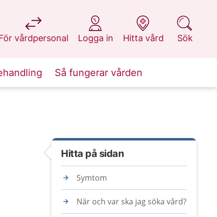
på 1177.se
på 1177.se
på 1177.se
på 1177.se
För vårdpersonal
Logga in
Hitta vård
Sök
ehandling
Så fungerar vården
Hitta på sidan
Symtom
När och var ska jag söka vård?