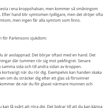
 mesta i ena kroppshalvan, men kommer så småningom
 Efter hand blir symtomen tydligare, men det dröjer ofta
 symtom, men ingen får alla symtom som finns.
m för Parkinsons sjukdom:
du är avslappnad. Det börjar oftast med en hand. Det
kningar där tummen rör sig mot pekfingret. Senare
på samma sida och till andra sidan av kroppen.
 kortvarigt när du rör dig. Exempelvis kan handen skaka
men om du sträcker dig efter ett glas så försvinner
rkommer de när du för glaset närmare munnen och
 kan få svårt att röra dig. Det bidrar till att du kan känna