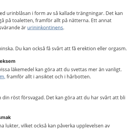
d urinblåsan i form av så kallade trängningar. Det kan
å på toaletten, framför allt på nätterna. Ett annat
svärande är
urininkontinens
.
inska. Du kan också få svårt att få erektion eller orgasm.
lleksem
ssa läkemedel kan göra att du svettas mer än vanligt.
em,
framför allt i ansiktet och i hårbotten.
ch din röst försvagad. Det kan göra att du har svårt att bli
 smak
na lukter, vilket också kan påverka upplevelsen av