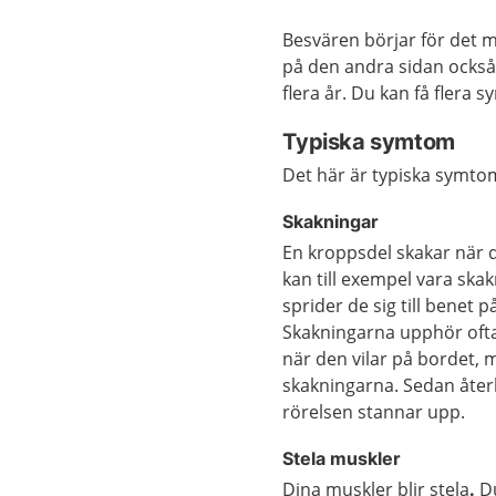
Besvären börjar för det
på den andra sidan också.
flera år. Du kan få flera
Typiska symtom
Det här är typiska symto
Skakningar
En kroppsdel skakar när 
kan till exempel vara ska
sprider de sig till benet 
Skakningarna upphör ofta
när den vilar på bordet, 
skakningarna. Sedan åte
rörelsen stannar upp.
Stela muskler
Dina muskler blir stela
.
Du