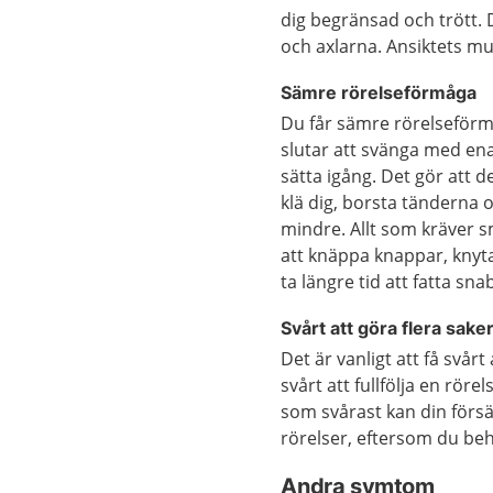
dig begränsad och trött. D
och axlarna. Ansiktets mu
Sämre rörelseförmåga
Du får sämre rörelseför
slutar att svänga med en
sätta igång. Det gör att d
klä dig, borsta tänderna o
mindre. Allt som kräver sm
att knäppa knappar, knyt
ta längre tid att fatta sna
Svårt att göra flera sake
Det är vanligt att få svårt
svårt att fullfölja en rör
som svårast kan din förs
rörelser, eftersom du beh
Andra symtom