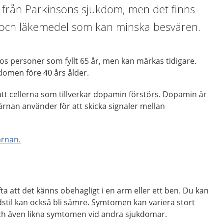
sk från Parkinsons sjukdom, men det finns
 och läkemedel som kan minska besvären.
s personer som fyllt 65 år, men kan märkas tidigare.
kdomen före 40 års ålder.
tt cellerna som tillverkar dopamin förstörs. Dopamin är
rnan använder för att skicka signaler mellan
ärnan.
a att det känns obehagligt i en arm eller ett ben. Du kan
dstil kan också bli sämre. Symtomen kan variera stort
 och även likna symtomen vid andra sjukdomar.