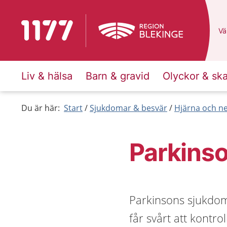
Till startsidan för 1177
Du
Väl
Liv & hälsa
Barn & gravid
Olyckor & sk
Du är här:
Start
Sjukdomar & besvär
Hjärna och n
Parkins
Parkinsons sjukdom
får svårt att kontro