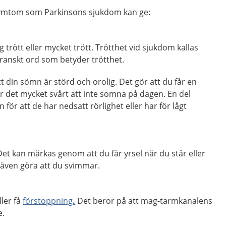
symtom som Parkinsons sjukdom kan ge:
ig trött eller mycket trött. Trötthet vid sjukdom kallas
franskt ord som betyder trötthet.
t din sömn är störd och orolig. Det gör att du får en
r det mycket svårt att inte somna på dagen. En del
 för att de har nedsatt rörlighet eller har för lågt
Det kan märkas genom att du får yrsel när du står eller
n även göra att du svimmar.
ller få
förstoppning
.
Det beror på att mag-tarmkanalens
e.