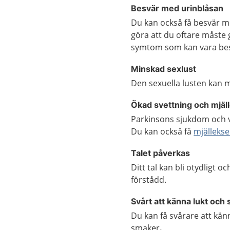
Besvär med urinblåsan
Du kan också få besvär me
göra att du oftare måste g
symtom som kan vara be
Minskad sexlust
Den sexuella lusten kan m
Ökad svettning och mjä
Parkinsons sjukdom och vi
Du kan också få
mjälleks
Talet påverkas
Ditt tal kan bli otydligt o
förstådd.
Svårt att känna lukt och
Du kan få svårare att kän
smaker
.