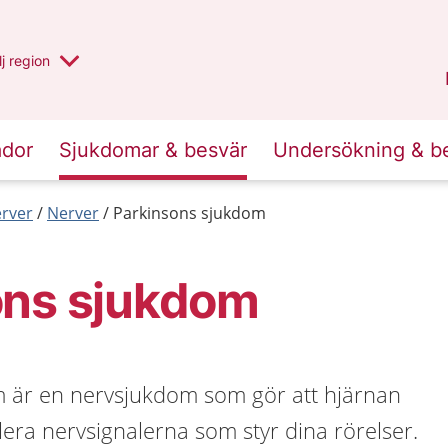
 har valt region
j
en annan
region
Blekinge
.
ador
Sjukdomar & besvär
Undersökning & b
erver
Nerver
Parkinsons sjukdom
ons sjukdom
 är en nervsjukdom som gör att hjärnan
llera nervsignalerna som styr dina rörelser.