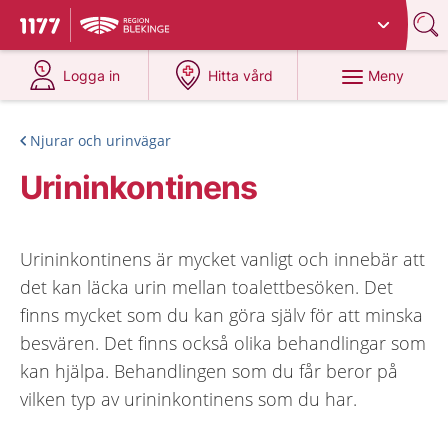
Du har valt region
Blekinge
.
Till startsidan för 1177
på 1177.se
på 1177.se
Meny
Logga in
Hitta vård
Njurar och urinvägar
Urininkontinens
Urininkontinens är mycket vanligt och innebär att
det kan läcka urin mellan toalettbesöken. Det
finns mycket som du kan göra själv för att minska
besvären. Det finns också olika behandlingar som
kan hjälpa. Behandlingen som du får beror på
vilken typ av urininkontinens som du har.