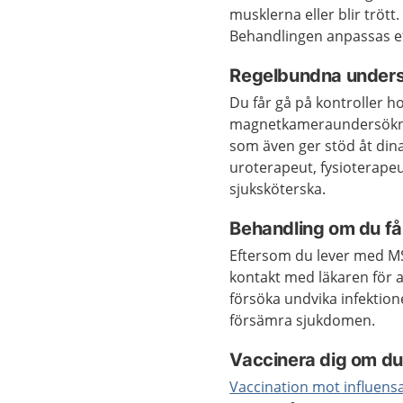
musklerna eller blir tröt
Behandlingen anpassas e
Regelbundna unders
Du får gå på kontroller 
magnetkameraundersöknin
som även ger stöd åt dina
uroterapeut, fysioterape
sjuksköterska.
Behandling om du får
Eftersom du lever med MS
kontakt med läkaren för at
försöka undvika infektio
försämra sjukdomen.
Vaccinera dig om du r
Vaccination mot influens