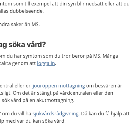
tom som till exempel att din syn blir nedsatt eller att du
allas dubbelseende.
dra saker än MS.
jag söka vård?
m du har symtom som du tror beror på MS. Många
takta genom att
logga in
.
entral eller en
jouröppen mottagning
om besvären är
tsligt. Om det är stängt på vårdcentralen eller den
 sök vård på en akutmottagning.
 om du vill ha
sjukvårdsrådgivning
.
Då kan du få hjälp att
lp med var du kan söka vård.