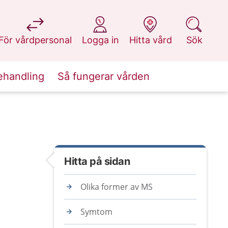
på 1177.se
på 1177.se
på 1177.se
på 1177.se
För vårdpersonal
Logga in
Hitta vård
Sök
ehandling
Så fungerar vården
Hitta på sidan
Olika former av MS
Symtom