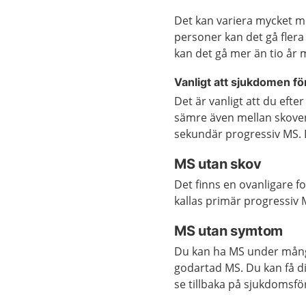
Det kan variera mycket m
personer kan det gå flera 
kan det gå mer än tio år 
Vanligt att sjukdomen f
Det är vanligt att du eft
sämre även mellan skoven
sekundär progressiv MS. D
MS utan skov
Det finns en ovanligare f
kallas primär progressiv
MS utan symtom
Du kan ha MS under mång
godartad MS. Du kan få di
se tillbaka på sjukdomsfö