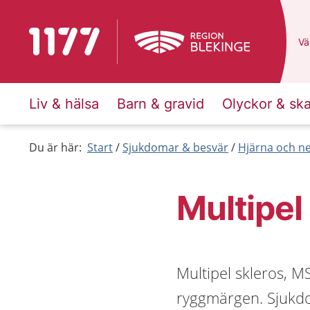
Till startsidan för 1177
Du
Väl
Liv & hälsa
Barn & gravid
Olyckor & sk
Du är här:
Start
Sjukdomar & besvär
Hjärna och n
Multipel
Multipel skleros, M
ryggmärgen. Sjukdo