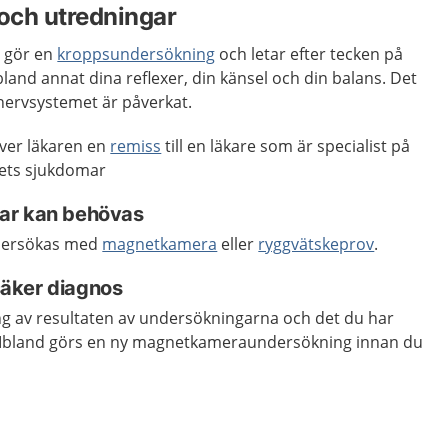
och utredningar
n gör en
kroppsundersökning
och letar efter tecken på
and annat dina reflexer, din känsel och din balans. Det
nervsystemet är påverkat.
ver läkaren en
remiss
till en läkare som är specialist på
ets sjukdomar
ar kan behövas
dersökas med
magnetkamera
eller
ryggvätskeprov
.
 säker diagnos
g av resultaten av undersökningarna och det du har
. Ibland görs en ny magnetkameraundersökning innan du