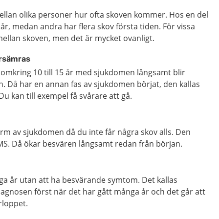
ellan olika personer hur ofta skoven kommer. Hos en del
år, medan andra har flera skov första tiden. För vissa
mellan skoven, men det är mycket ovanligt.
örsämras
er omkring 10 till 15 år med sjukdomen långsamt blir
. Då har en annan fas av sjukdomen börjat, den kallas
u kan till exempel få svårare att gå.
orm av sjukdomen då du inte får några skov alls. Den
 MS. Då ökar besvären långsamt redan från början.
a år utan att ha besvärande symtom. Det kallas
agnosen först när det har gått många år och det går att
rloppet.