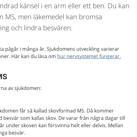
ändrad känsel i en arm eller ett ben. Du kan
 från MS, men läkemedel kan bromsa
ing och lindra besvären.
a pågår i många år. Sjukdomens utveckling varierar
oner. Här kan du läsa om
hur nervsystemet fungerar.
MS
erna av sjukdomen:
sjukdomen får så kallad skovformad MS. Då kommer
besvär som kallas skov. De varar från några dagar till
 under skoven kan försvinna helt eller delvis. Mellan
inga besvär.