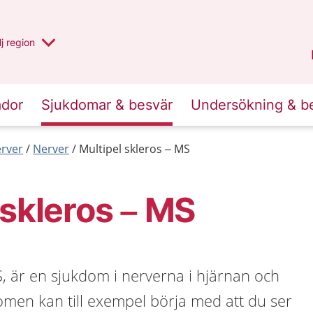
 har valt region
j
en annan
region
Blekinge
.
ador
Sjukdomar & besvär
Undersökning & b
erver
Nerver
Multipel skleros – MS
 skleros – MS
S, är en sjukdom i nerverna i hjärnan och
men kan till exempel börja med att du ser