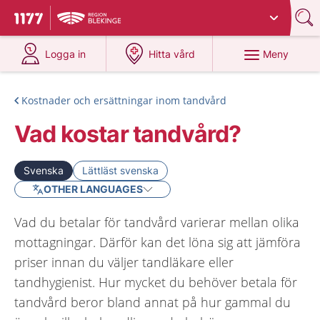
Du har valt region
Blekinge
.
Till startsidan för 1177
på 1177.se
på 1177.se
Meny
Logga in
Hitta vård
Kostnader och ersättningar inom tandvård
Vad kostar tandvård?
Svenska
Lättläst svenska
OTHER LANGUAGES
Vad du betalar för tandvård varierar mellan olika
mottagningar. Därför kan det löna sig att jämföra
priser innan du väljer tandläkare eller
tandhygienist. Hur mycket du behöver betala för
tandvård beror bland annat på hur gammal du