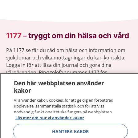
1177
–
tryggt om din hälsa och vård
På 1177.se får du råd om hälsa och information om
sjukdomar och vilka mottagningar du kan kontakta.
Logga in för att läsa din journal och göra dina
vårdärenden. Ring telefonnummer 1177 för
sjukvårdsrådgivning dygnet runt.
Den här webbplatsen använder
1177 ger dig råd när du vill må bättre.
kakor
Vi använder kakor, cookies, för att ge dig en förbättrad
upplevelse, sammanställa statistik och för att viss
nödvändig funktionalitet ska fungera på webbplatsen.
Läs mer om hur vi använder kakor
Visa inn
1177 på flera språk
HANTERA KAKOR