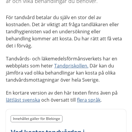
är och vilka behandlingar du behöver.
För tandvård betalar du själv en stor del av
kostnaden. Det är viktigt att fråga tandläkaren eller
tandhygienisten vad en undersökning eller
behandling kommer att kosta. Du har rätt att få veta
det i förväg.
Tandvårds- och läkemedelsförmånsverkets har en
webbplats som heter
Tandpriskollen.
Där kan du
jämföra vad olika behandlingar kan kosta på olika
tandvårdsmottagningar över hela Sverige.
En kortare version av den här texten finns även på
lättläst svenska
och översatt till
flera språk
.
Slut på det regionala tillägget från region Blekinge
Innehållet gäller för Blekinge
Nedan innehåll gäller region Blekinge