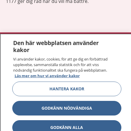
1177 ger dig råd när du vill må bättre.
Visa inn
1177 på flera språk
Den här webbplatsen använder
kakor
Visa inn
Om 1177
Vi använder kakor, cookies, för att ge dig en förbättrad
upplevelse, sammanställa statistik och för att viss
Visa inn
nödvändig funktionalitet ska fungera på webbplatsen.
Kontakt
Läs mer om hur vi använder kakor
HANTERA KAKOR
Behandling av personuppgifter
GODKÄNN NÖDVÄNDIGA
Hantering av kakor
Inställningar för kakor
GODKÄNN ALLA