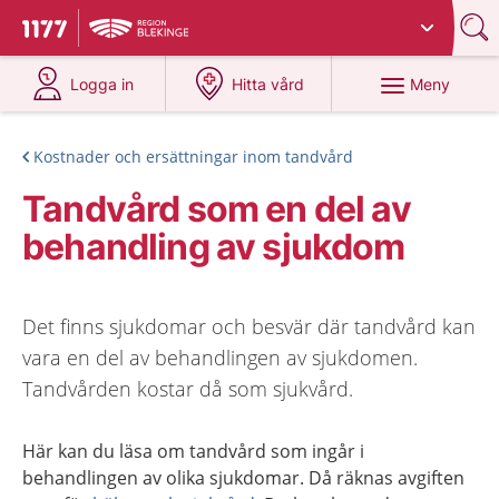
Du har valt region
Blekinge
.
Till startsidan för 1177
på 1177.se
på 1177.se
Meny
Logga in
Hitta vård
Kostnader och ersättningar inom tandvård
Tandvård som en del av
behandling av sjukdom
Det finns sjukdomar och besvär där tandvård kan
vara en del av behandlingen av sjukdomen.
Tandvården kostar då som sjukvård.
Här kan du läsa om tandvård som ingår i
behandlingen av olika sjukdomar. Då räknas avgiften