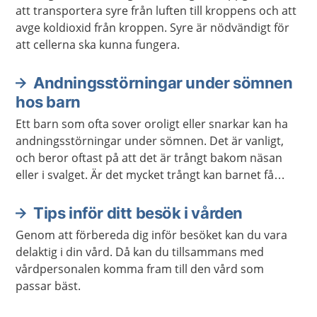
att transportera syre från luften till kroppens och att
avge koldioxid från kroppen. Syre är nödvändigt för
att cellerna ska kunna fungera.
Andningsstörningar under sömnen
hos barn
Ett barn som ofta sover oroligt eller snarkar kan ha
andningsstörningar under sömnen. Det är vanligt,
och beror oftast på att det är trångt bakom näsan
eller i svalget. Är det mycket trångt kan barnet få
andningsuppehåll. Den vanligaste behandlingen är
en operation.
Tips inför ditt besök i vården
Genom att förbereda dig inför besöket kan du vara
delaktig i din vård. Då kan du tillsammans med
vårdpersonalen komma fram till den vård som
passar bäst.