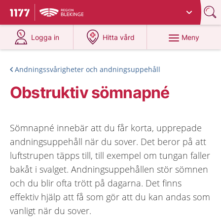
Du har valt region
Blekinge
.
Till startsidan för 1177
på 1177.se
på 1177.se
Meny
Logga in
Hitta vård
Andningssvårigheter och andningsuppehåll
Obstruktiv sömnapné
Sömnapné innebär att du får korta, upprepade
andningsuppehåll när du sover. Det beror på att
luftstrupen täpps till, till exempel om tungan faller
bakåt i svalget. Andningsuppehållen stör sömnen
och du blir ofta trött på dagarna. Det finns
effektiv hjälp att få som gör att du kan andas som
vanligt när du sover.