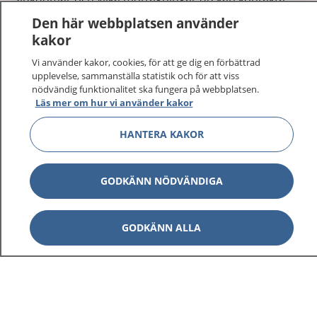
Logga in för att läsa din journal och göra dina
Den här webbplatsen använder
vårdärenden. Ring telefonnummer 1177 för
kakor
sjukvårdsrådgivning dygnet runt.
Vi använder kakor, cookies, för att ge dig en förbättrad
1177 ger dig råd när du vill må bättre.
upplevelse, sammanställa statistik och för att viss
nödvändig funktionalitet ska fungera på webbplatsen.
Läs mer om hur vi använder kakor
HANTERA KAKOR
Visa inn
1177 på flera språk
GODKÄNN NÖDVÄNDIGA
Visa inn
Om 1177
GODKÄNN ALLA
Visa inn
Kontakt
Behandling av personuppgifter