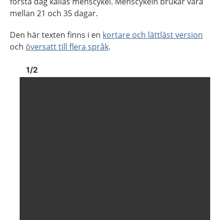
första dag kallas menscykel. Menscykeln brukar vara
mellan 21 och 35 dagar.
Den här texten finns i en
kortare och lättläst version
och
översatt till flera språk
.
Bild
1
Bild
1
1
/
2
Visa föregående bild
Visa n