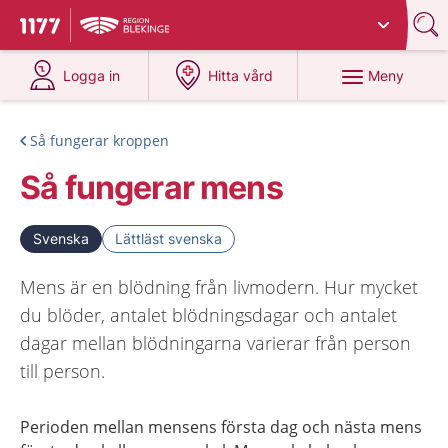
Du har valt region
Blekinge
.
Till startsidan för 1177
på 1177.se
på 1177.se
Meny
Logga in
Hitta vård
Så fungerar kroppen
Så fungerar mens
Svenska
Lättläst svenska
Mens är en blödning från livmodern. Hur mycket
du blöder, antalet blödningsdagar och antalet
dagar mellan blödningarna varierar från person
till person.
Perioden mellan mensens första dag och nästa mens