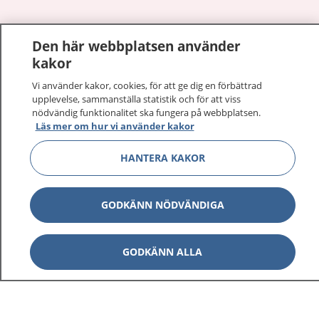
Den här webbplatsen använder
Visa inn
1177 på flera språk
kakor
Visa inn
Vi använder kakor, cookies, för att ge dig en förbättrad
Om 1177
upplevelse, sammanställa statistik och för att viss
nödvändig funktionalitet ska fungera på webbplatsen.
Visa inn
Läs mer om hur vi använder kakor
Kontakt
HANTERA KAKOR
Behandling av personuppgifter
GODKÄNN NÖDVÄNDIGA
Hantering av kakor
GODKÄNN ALLA
Inställningar för kakor
1177 – en tjänst från
Inera.