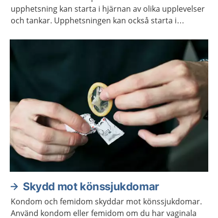
upphetsning kan starta i hjärnan av olika upplevelser
och tankar. Upphetsningen kan också starta i
kroppen genom beröring och smekningar, av dig
själv eller någon annan.
Skydd mot könssjukdomar
Kondom och femidom skyddar mot könssjukdomar.
Använd kondom eller femidom om du har vaginala