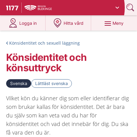
Du har valt region
Blekinge
.
Till startsidan för 1177
på 1177.se
på 1177.se
Meny
Logga in
Hitta vård
Könsidentitet och sexuell läggning
Könsidentitet och
könsuttryck
Svenska
Lättläst svenska
Vilket kön du känner dig som eller identifierar dig
som brukar kallas för könsidentitet. Det är bara
du själv som kan veta vad du har för
könsidentitet och vad det innebär för dig. Du ska
få vara den du är.