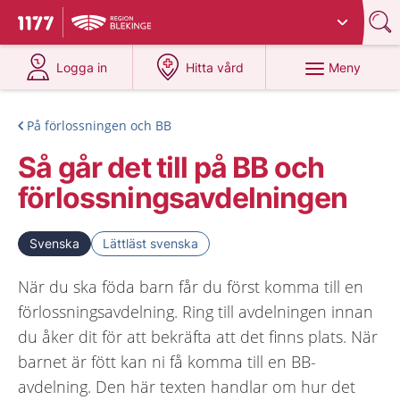
Du har valt region
Blekinge
.
Till startsidan för 1177
på 1177.se
på 1177.se
Meny
Logga in
Hitta vård
På förlossningen och BB
Så går det till på BB och
förlossningsavdelningen
Svenska
Lättläst svenska
När du ska föda barn får du först komma till en
förlossningsavdelning. Ring till avdelningen innan
du åker dit för att bekräfta att det finns plats. När
barnet är fött kan ni få komma till en BB-
avdelning. Den här texten handlar om hur det