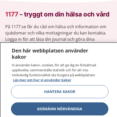
1177
–
tryggt om din hälsa och vård
På 1177.se får du råd om hälsa och information om
sjukdomar och vilka mottagningar du kan kontakta.
Logga in för att läsa din journal och göra dina
vårdärenden. Ring telefonnummer 1177 för
Den här webbplatsen använder
sjukvårdsrådgivning dygnet runt.
kakor
1177 ger dig råd när du vill må bättre.
Vi använder kakor, cookies, för att ge dig en förbättrad
upplevelse, sammanställa statistik och för att viss
nödvändig funktionalitet ska fungera på webbplatsen.
Läs mer om hur vi använder kakor
Visa inn
HANTERA KAKOR
1177 på flera språk
Visa inn
Om 1177
GODKÄNN NÖDVÄNDIGA