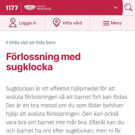
Du har valt region
Blekinge
.
Till startsidan för 1177
på 1177.se
på 1177.se
Meny
Logga in
Hitta vård
Olika sätt att föda barn
Förlossning med
sugklocka
Sugklockan är ett effektivt hjälpmedel för att
avsluta förlossningen så att barnet fort kan födas.
Det är en bra metod om du som föder behöver
hjälp att avsluta förlossningen. Den kan också
vara bra om barnet inte mår bra. Efteråt kan du
och barnet ha ont efter sugklockan, men ni får