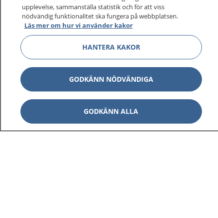
upplevelse, sammanställa statistik och för att viss
nödvändig funktionalitet ska fungera på webbplatsen.
Läs mer om hur vi använder kakor
Visa inn
1177 på flera språk
HANTERA KAKOR
Visa inn
Om 1177
GODKÄNN NÖDVÄNDIGA
Visa inn
Kontakt
GODKÄNN ALLA
Behandling av personuppgifter
Hantering av kakor
Inställningar för kakor
1177 – en tjänst från
Inera.