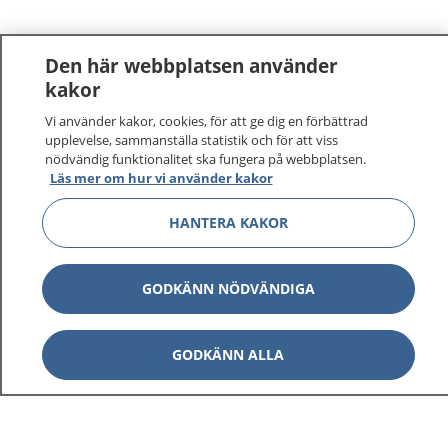
Den här webbplatsen använder
kakor
Vi använder kakor, cookies, för att ge dig en förbättrad
1177
–
tryggt om din hälsa och vård
upplevelse, sammanställa statistik och för att viss
nödvändig funktionalitet ska fungera på webbplatsen.
Läs mer om hur vi använder kakor
På 1177.se får du råd om hälsa och information om
sjukdomar och vilka mottagningar du kan kontakta.
HANTERA KAKOR
Logga in för att läsa din journal och göra dina
vårdärenden. Ring telefonnummer 1177 för
sjukvårdsrådgivning dygnet runt.
GODKÄNN NÖDVÄNDIGA
1177 ger dig råd när du vill må bättre.
GODKÄNN ALLA
Visa inn
1177 på flera språk