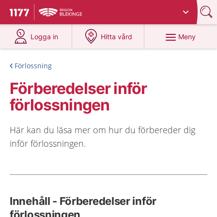
Du har valt region
Blekinge
.
Till startsidan för 1177
på 1177.se
på 1177.se
Meny
Logga in
Hitta vård
Förlossning
Förberedelser inför
förlossningen
Här kan du läsa mer om hur du förbereder dig
inför förlossningen.
Innehåll - Förberedelser inför
förlossningen