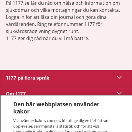
På 1177.se får du råd om hälsa och information om
sjukdomar och vilka mottagningar du kan kontakta.
Logga in för att läsa din journal och göra dina
vårdärenden. Ring telefonnummer 1177 för
sjukvårdsrådgivning dygnet runt.
1177 ger dig råd när du vill må bättre.
Visa inn
1177 på flera språk
Visa inn
Om 1177
Den här webbplatsen använder
Visa inn
Kontakt
kakor
Vi använder kakor, cookies, för att ge dig en förbättrad
upplevelse, sammanställa statistik och för att viss
Behandling av personuppgifter
nödvändig funktionalitet ska fungera på webbplatsen.