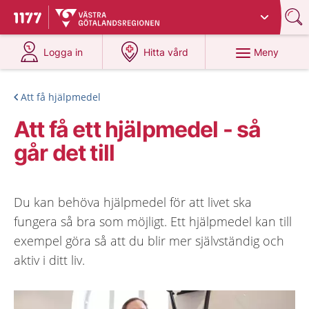
Du har valt region
Västra Götaland
.
Till startsidan för 1177
på 1177.se
på 1177.se
Meny
Logga in
Hitta vård
Att få hjälpmedel
Att få ett hjälpmedel - så
går det till
Du kan behöva hjälpmedel för att livet ska
fungera så bra som möjligt. Ett hjälpmedel kan till
exempel göra så att du blir mer självständig och
aktiv i ditt liv.