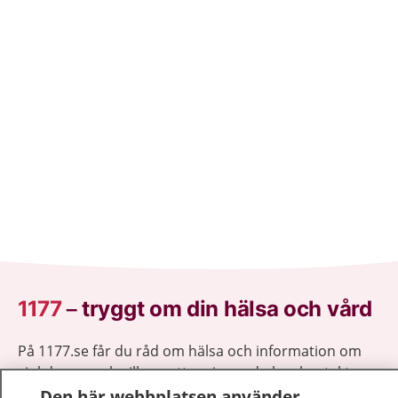
1177
–
tryggt om din hälsa och vård
På 1177.se får du råd om hälsa och information om
sjukdomar och vilka mottagningar du kan kontakta.
Logga in för att läsa din journal och göra dina
Den här webbplatsen använder