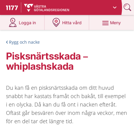
Du har valt region
Västra Götaland
.
Till startsidan för 1177
på 1177.se
på 1177.se
Meny
Logga in
Hitta vård
Rygg och nacke
Pisksnärtsskada –
whiplashskada
Du kan få en pisksnärtsskada om ditt huvud
snabbt har kastats framåt och bakåt, till exempel
i en olycka. Då kan du få ont i nacken efteråt.
Oftast går besvären över inom några veckor, men
för en del tar det längre tid.