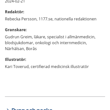
2024-02-21
Redaktör
:
Rebecka
Persson,
1177.se, nationella redaktionen
Granskare
:
Gudrun
Greim,
läkare, specialist i allmänmedicin,
blodsjukdomar, onkologi och internmedicin,
Närhälsan,
Borås
Illustratör
:
Kari
Toverud,
certifierad medicinsk illustratör