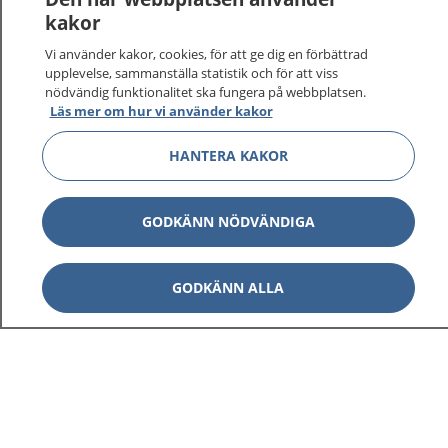
vårdärenden. Ring telefonnummer 1177 för
kakor
sjukvårdsrådgivning dygnet runt.
Vi använder kakor, cookies, för att ge dig en förbättrad
1177 ger dig råd när du vill må bättre.
upplevelse, sammanställa statistik och för att viss
nödvändig funktionalitet ska fungera på webbplatsen.
Läs mer om hur vi använder kakor
HANTERA KAKOR
Visa inn
1177 på flera språk
GODKÄNN NÖDVÄNDIGA
Visa inn
Om 1177
GODKÄNN ALLA
Visa inn
Kontakt
Behandling av personuppgifter
Hantering av kakor