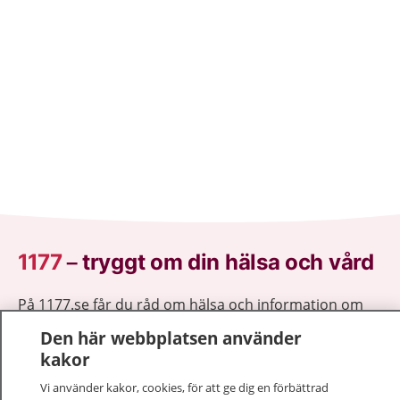
1177
–
tryggt om din hälsa och vård
På 1177.se får du råd om hälsa och information om
sjukdomar och vilka mottagningar du kan kontakta.
Den här webbplatsen använder
Logga in för att läsa din journal och göra dina
kakor
vårdärenden. Ring telefonnummer 1177 för
Vi använder kakor, cookies, för att ge dig en förbättrad
sjukvårdsrådgivning dygnet runt.