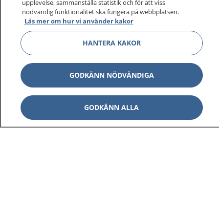
upplevelse, sammanställa statistik och för att viss
1177 ger dig råd när du vill må bättre.
nödvändig funktionalitet ska fungera på webbplatsen.
Läs mer om hur vi använder kakor
HANTERA KAKOR
Visa inn
1177 på flera språk
GODKÄNN NÖDVÄNDIGA
Visa inn
Om 1177
GODKÄNN ALLA
Visa inn
Kontakt
Behandling av personuppgifter
Hantering av kakor
Inställningar för kakor