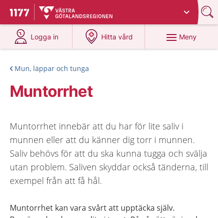
Du har valt region
Västra Götaland
.
Till startsidan för 1177
på 1177.se
på 1177.se
Meny
Logga in
Hitta vård
Mun, läppar och tunga
Muntorrhet
Muntorrhet innebär att du har för lite saliv i
munnen eller att du känner dig torr i munnen.
Saliv behövs för att du ska kunna tugga och svälja
utan problem. Saliven skyddar också tänderna, till
exempel från att få hål.
Muntorrhet kan vara svårt att upptäcka själv.