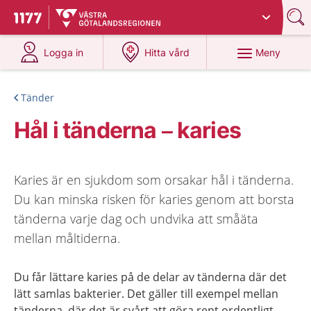
Du har valt region
Västra Götaland
.
Till startsidan för 1177
på 1177.se
på 1177.se
Meny
Logga in
Hitta vård
Tänder
Hål i tänderna – karies
Karies är en sjukdom som orsakar hål i tänderna.
Du kan minska risken för karies genom att borsta
tänderna varje dag och undvika att småäta
mellan måltiderna.
Du får lättare karies på de delar av tänderna där det
lätt samlas bakterier. Det gäller till exempel mellan
tänderna, där det är svårt att göra rent ordentligt.