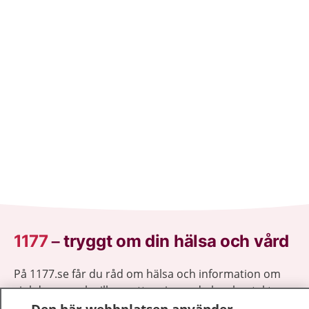
1177
–
tryggt om din hälsa och vård
På 1177.se får du råd om hälsa och information om
sjukdomar och vilka mottagningar du kan kontakta.
Logga in för att läsa din journal och göra dina