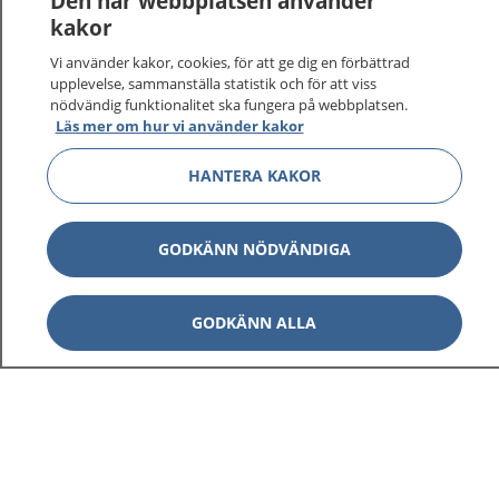
Den här webbplatsen använder
vårdärenden. Ring telefonnummer 1177 för
kakor
sjukvårdsrådgivning dygnet runt.
Vi använder kakor, cookies, för att ge dig en förbättrad
1177 ger dig råd när du vill må bättre.
upplevelse, sammanställa statistik och för att viss
nödvändig funktionalitet ska fungera på webbplatsen.
Läs mer om hur vi använder kakor
HANTERA KAKOR
Visa inn
1177 på flera språk
GODKÄNN NÖDVÄNDIGA
Visa inn
Om 1177
GODKÄNN ALLA
Visa inn
Kontakt
Behandling av personuppgifter
Hantering av kakor