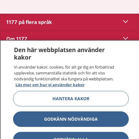
Visa inn
1177 på flera språk
Visa inn
Om 1177
Den här webbplatsen använder
Visa inn
Kontakt
kakor
Vi använder kakor, cookies, för att ge dig en förbättrad
upplevelse, sammanställa statistik och för att viss
Behandling av personuppgifter
nödvändig funktionalitet ska fungera på webbplatsen.
Läs mer om hur vi använder kakor
Hantering av kakor
HANTERA KAKOR
Inställningar för kakor
GODKÄNN NÖDVÄNDIGA
1177 – en tjänst från
Inera.