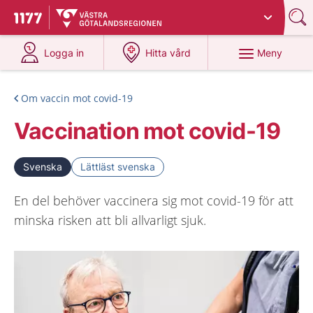
Du har valt region
Västra Götaland
.
Till startsidan för 1177
på 1177.se
på 1177.se
Meny
Logga in
Hitta vård
Om vaccin mot covid-19
Vaccination mot covid-19
Svenska
Lättläst svenska
En del behöver vaccinera sig mot covid-19 för att
minska risken att bli allvarligt sjuk.