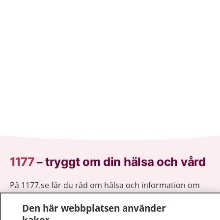
1177
–
tryggt om din hälsa och vård
På 1177.se får du råd om hälsa och information om
sjukdomar och vilka mottagningar du kan kontakta.
Den här webbplatsen använder
Logga in för att läsa din journal och göra dina
kakor