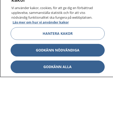
vårdärenden. Ring telefonnummer 1177 för
sjukvårdsrådgivning dygnet runt.
Vi använder kakor, cookies, för att ge dig en förbättrad
1177 ger dig råd när du vill må bättre.
upplevelse, sammanställa statistik och för att viss
nödvändig funktionalitet ska fungera på webbplatsen.
Läs mer om hur vi använder kakor
HANTERA KAKOR
Visa inn
1177 på flera språk
GODKÄNN NÖDVÄNDIGA
Visa inn
Om 1177
GODKÄNN ALLA
Visa inn
Kontakt
Behandling av personuppgifter
Hantering av kakor