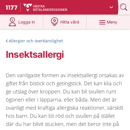
Du har valt region
Västra Götaland
.
Till startsidan för 1177
på 1177.se
på 1177.se
Meny
Logga in
Hitta vård
Allergier och överkänslighet
Insektsallergi
Den vanligaste formen av insektsallergi orsakas av
giftet från bistick och getingstick. Det kan klia och
ge utslag över kroppen. Du kan bli svullen runt
ögonen eller i läpparna, eller båda. Men det är
ovanligt med kraftiga allergiska reaktioner, särskilt
hos barn. Du kan bli röd och svullen på stället
där du har blivit stucken, men det beror inte på