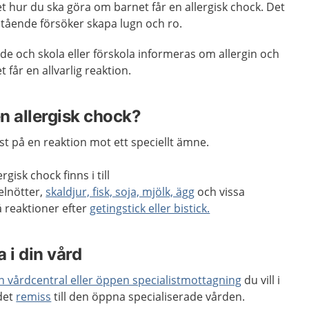
et hur du ska göra om barnet får en allergisk chock. Det
tående försöker skapa lugn och ro.
nde och skola eller förskola informeras om allergin och
får en allvarlig reaktion.
n allergisk chock?
st på en reaktion mot ett speciellt ämne.
isk chock finns i till
lnötter,
skaldjur, fisk, soja, mjölk, ägg
och vissa
 reaktioner efter
getingstick eller bistick.
 i din vård
en vårdcentral eller öppen specialistmottagning
du vill i
 det
remiss
till den öppna specialiserade vården.