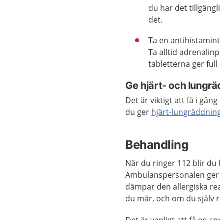
du har det tillgäng
det.
Ta en antihistamint
Ta alltid adrenali
tabletterna ger full 
Ge hjärt- och lungrä
Det är viktigt att få i g
du ger
hjärt-lungräddnin
Behandling
När du ringer 112 blir du
Ambulanspersonalen ger 
dämpar den allergiska re
du mår, och om du själv 