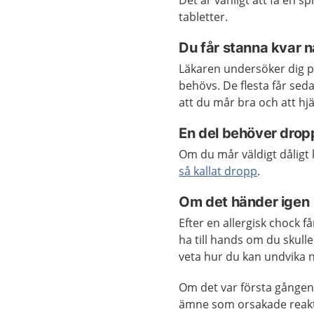
Det är vanligt att få en s
tabletter.
Du får stanna kvar 
Läkaren undersöker dig p
behövs. De flesta får se
att du mår bra och att hj
En del behöver drop
Om du mår väldigt dåligt
så kallat dropp
.
Om det händer igen
Efter en allergisk chock 
ha till hands om du skulle
veta hur du kan undvika n
Om det var första gången 
ämne som orsakade reakti