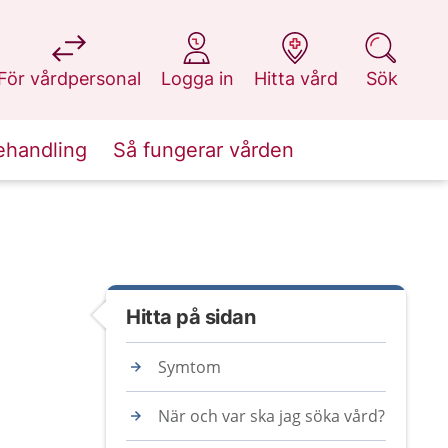
på 1177.se
på 1177.se
på 1177.se
på 1177.se
För vårdpersonal
Logga in
Hitta vård
Sök
ehandling
Så fungerar vården
Hitta på sidan
Symtom
När och var ska jag söka vård?