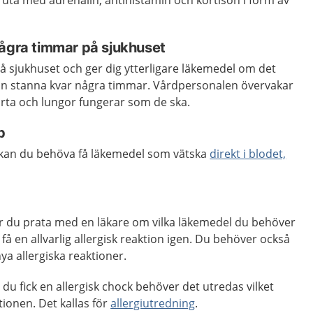
pruta med adrenalin, antihistamin och kortison i form av
några timmar på sjukhuset
å sjukhuset och ger dig ytterligare läkemedel om det
dan stanna kvar några timmar. Vårdpersonalen övervakar
ärta och lungor fungerar som de ska.
p
 kan du behöva få läkemedel som vätska
direkt i blodet,
får du prata med en läkare om vilka läkemedel du behöver
 få en allvarlig allergisk reaktion igen. Du behöver också
ya allergiska reaktioner.
du fick en allergisk chock behöver det utredas vilket
onen. Det kallas för
allergiutredning
.