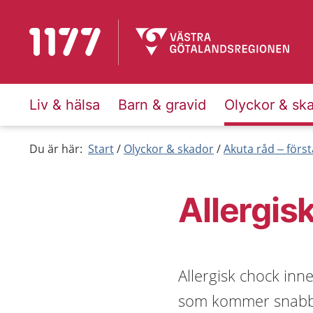
Till startsidan för 1177
Liv & hälsa
Barn & gravid
Olyckor & sk
Du är här:
Start
Olyckor & skador
Akuta råd – först
Allergis
Allergisk chock inne
som kommer snabbt.