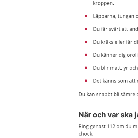
kroppen.
Läpparna, tungan oc
Du får svårt att an
Du kräks eller får d
Du känner dig orolig
Du blir matt, yr och
Det känns som att 
Du kan snabbt bli sämre 
När och var ska 
Ring genast 112 om du mis
chock.