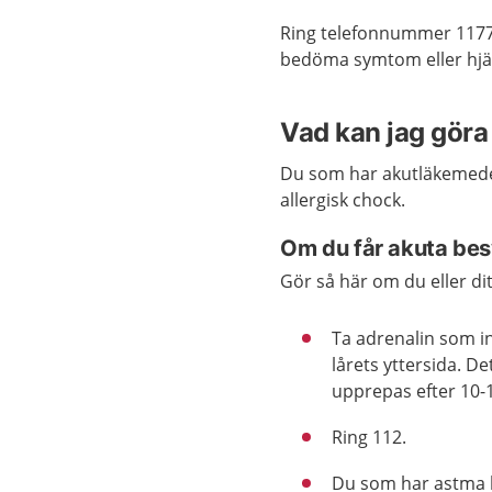
Ring telefonnummer 1177
bedöma symtom eller hjäl
Vad kan jag göra 
Du som har akutläkemed
allergisk chock.
Om du får akuta be
Gör så här om du eller ditt
Ta adrenalin som i
lårets yttersida. D
upprepas efter 10-
Ring 112.
Du som har astma k