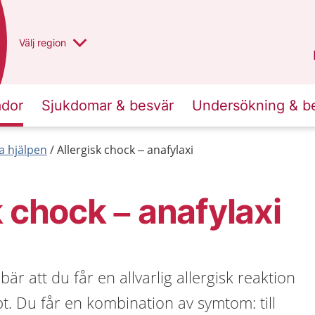
Du har valt region
Välj
en annan
region
Västra Götaland
.
ador
Sjukdomar & besvär
Undersökning & b
a hjälpen
Allergisk chock – anafylaxi
k chock – anafylaxi
bär att du får en allvarlig allergisk reaktion
 Du får en kombination av symtom: till