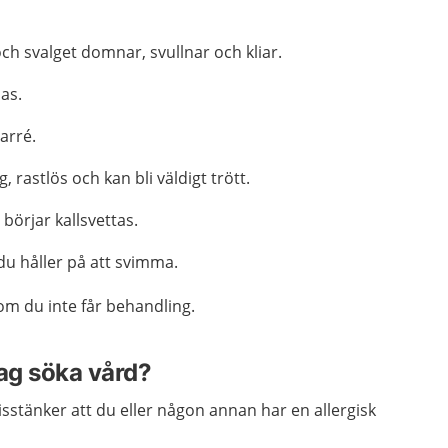
h svalget domnar, svullnar och kliar.
das.
iarré.
, rastlös och kan bli väldigt trött.
 börjar kallsvettas.
du håller på att svimma.
om du inte får behandling.
jag söka vård?
stänker att du eller någon annan har en allergisk