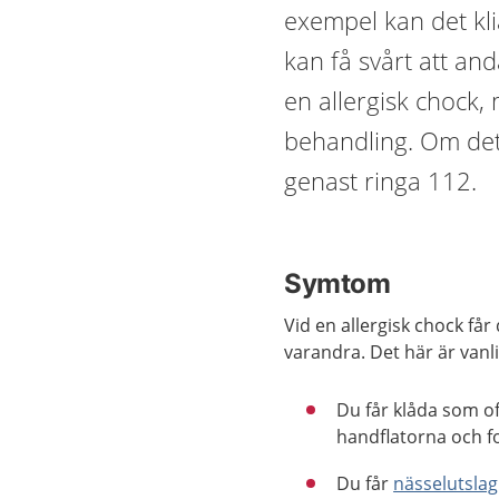
exempel kan det kl
kan få svårt att and
en allergisk chock,
behandling. Om det 
genast ringa 112.
Symtom
Vid en allergisk chock f
varandra. Det här är van
Du får klåda som oft
handflatorna och f
Du får
nässelutslag