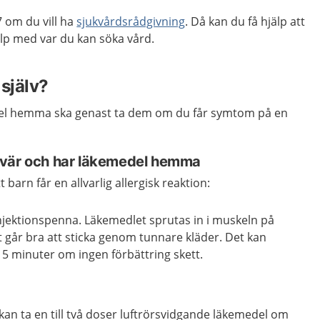
 om du vill ha
sjukvårdsrådgivning
. Då kan du få hjälp att
p med var du kan söka vård.
själv?
el hemma ska genast ta dem om du får symtom på en
svär och har läkemedel hemma
 barn får en allvarlig allergisk reaktion:
njektionspenna. Läkemedlet sprutas in i muskeln på
et går bra att sticka genom tunnare kläder. Det kan
15 minuter om ingen förbättring skett.
an ta en till två doser luftrörsvidgande läkemedel om