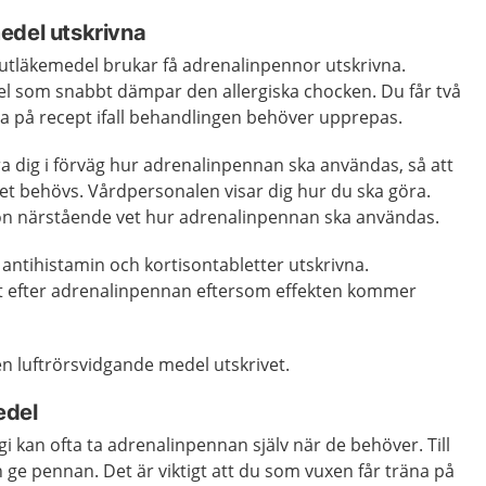
edel utskrivna
utläkemedel brukar få adrenalinpennor utskrivna.
el som snabbt dämpar den allergiska chocken. Du får två
a på recept ifall behandlingen behöver upprepas.
lära dig i förväg hur adrenalinpennan ska användas, så att
et behövs. Vårdpersonalen visar dig hur du ska göra.
on närstående vet hur adrenalinpennan ska användas.
å antihistamin och kortisontabletter utskrivna.
st efter adrenalinpennan eftersom effekten kommer
n luftrörsvidgande medel utskrivet.
edel
gi kan ofta ta adrenalinpennan själv när de behöver. Till
ge pennan. Det är viktigt att du som vuxen får träna på