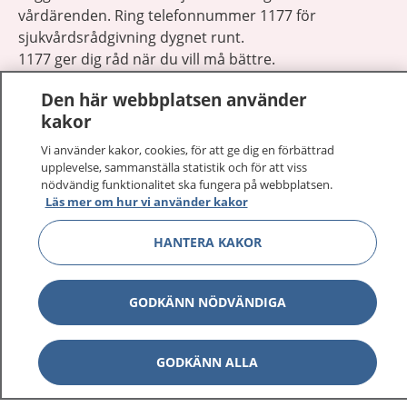
vårdärenden. Ring telefonnummer 1177 för
sjukvårdsrådgivning dygnet runt.
1177 ger dig råd när du vill må bättre.
Den här webbplatsen använder
kakor
Vi använder kakor, cookies, för att ge dig en förbättrad
upplevelse, sammanställa statistik och för att viss
Visa inn
1177 på flera språk
nödvändig funktionalitet ska fungera på webbplatsen.
Läs mer om hur vi använder kakor
Visa inn
Om 1177
HANTERA KAKOR
Visa inn
Kontakt
GODKÄNN NÖDVÄNDIGA
Behandling av personuppgifter
GODKÄNN ALLA
Hantering av kakor