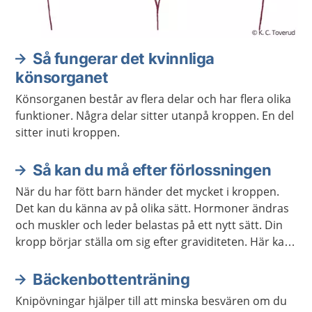
Så fungerar det kvinnliga
könsorganet
Könsorganen består av flera delar och har flera olika
funktioner. Några delar sitter utanpå kroppen. En del
sitter inuti kroppen.
Så kan du må efter förlossningen
När du har fött barn händer det mycket i kroppen.
Det kan du känna av på olika sätt. Hormoner ändras
och muskler och leder belastas på ett nytt sätt. Din
kropp börjar ställa om sig efter graviditeten. Här kan
du läsa om vad som kan hända med kroppen efter
att du har fött barn.
Bäckenbottenträning
Knipövningar hjälper till att minska besvären om du