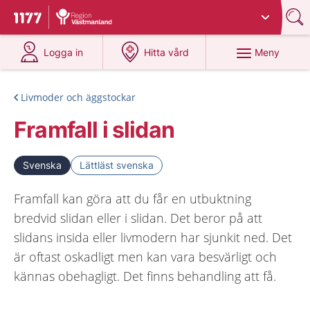
Du har valt region
Västmanland
.
Till startsidan för 1177
på 1177.se
på 1177.se
Meny
Logga in
Hitta vård
Livmoder och äggstockar
Framfall i slidan
Svenska
Lättläst svenska
Framfall kan göra att du får en utbuktning
bredvid slidan eller i slidan. Det beror på att
slidans insida eller livmodern har sjunkit ned. Det
är oftast oskadligt men kan vara besvärligt och
kännas obehagligt. Det finns behandling att få.