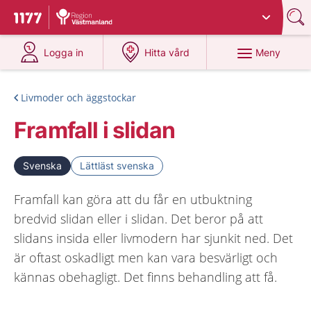
Du har valt region
Västmanland
.
Till startsidan för 1177
på 1177.se
på 1177.se
Meny
Logga in
Hitta vård
Livmoder och äggstockar
Framfall i slidan
Svenska
Lättläst svenska
Framfall kan göra att du får en utbuktning
bredvid slidan eller i slidan. Det beror på att
slidans insida eller livmodern har sjunkit ned. Det
är oftast oskadligt men kan vara besvärligt och
kännas obehagligt. Det finns behandling att få.