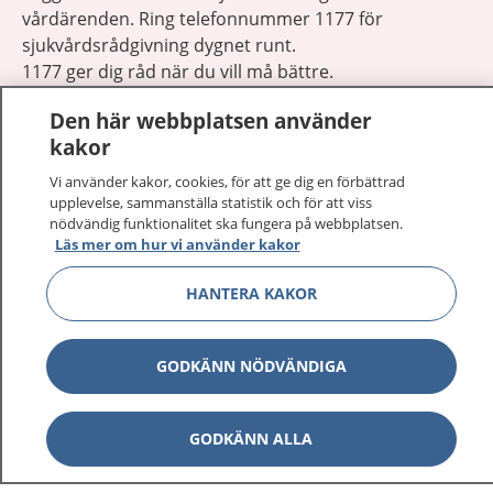
vårdärenden. Ring telefonnummer 1177 för
sjukvårdsrådgivning dygnet runt.
1177 ger dig råd när du vill må bättre.
Den här webbplatsen använder
kakor
Vi använder kakor, cookies, för att ge dig en förbättrad
upplevelse, sammanställa statistik och för att viss
Visa inn
1177 på flera språk
nödvändig funktionalitet ska fungera på webbplatsen.
Läs mer om hur vi använder kakor
Visa inn
Om 1177
HANTERA KAKOR
Visa inn
Kontakt
GODKÄNN NÖDVÄNDIGA
Behandling av personuppgifter
GODKÄNN ALLA
Hantering av kakor