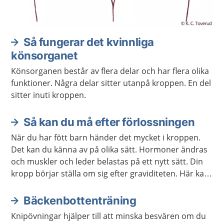
Så fungerar det kvinnliga
könsorganet
Könsorganen består av flera delar och har flera olika
funktioner. Några delar sitter utanpå kroppen. En del
sitter inuti kroppen.
Så kan du må efter förlossningen
När du har fött barn händer det mycket i kroppen.
Det kan du känna av på olika sätt. Hormoner ändras
och muskler och leder belastas på ett nytt sätt. Din
kropp börjar ställa om sig efter graviditeten. Här kan
du läsa om vad som kan hända med kroppen efter
att du har fött barn.
Bäckenbottenträning
Knipövningar hjälper till att minska besvären om du