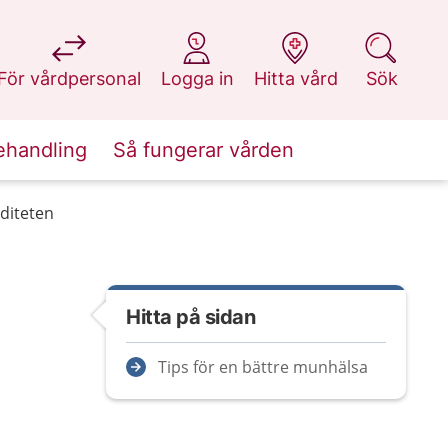
på 1177.se
på 1177.se
på 1177.se
på 1177.se
För vårdpersonal
Logga in
Hitta vård
Sök
ehandling
Så fungerar vården
diteten
Hitta på sidan
Tips för en bättre munhälsa