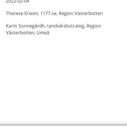
2022-02-04
Therese
Erixon,
1177.se, Region Västerbotten
Karin
Sunnegårdh,
tandvårdsstrateg,
Region
Västerbotten,
Umeå