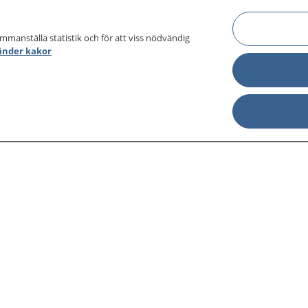
ammanställa statistik och för att viss nödvändig
änder kakor
sjukdomar och
Other languages
sa din journal
Lättläst svenska
 för
Behandling 