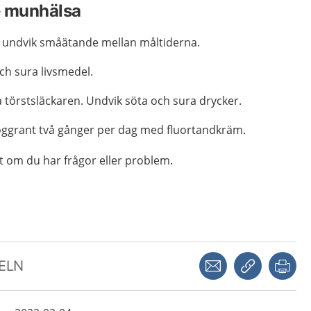
re munhälsa
 undvik småätande mellan måltiderna.
ch sura livsmedel.
 törstsläckaren. Undvik söta och sura drycker.
ggrant två gånger per dag med fluortandkräm.
t om du har frågor eller problem.
Dela via mejl
Kopiera län
Skr
KELN