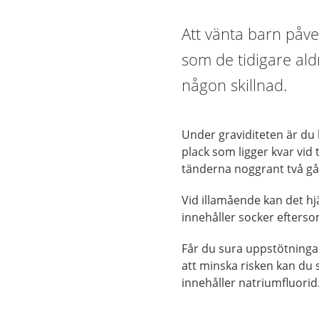
Att vänta barn påv
som de tidigare al
någon skillnad.
Under graviditeten är du 
plack som ligger kvar vid 
tänderna noggrant två gå
Vid illamående kan det hj
innehåller socker efters
Får du sura uppstötningar
att minska risken kan du
innehåller natriumfluorid