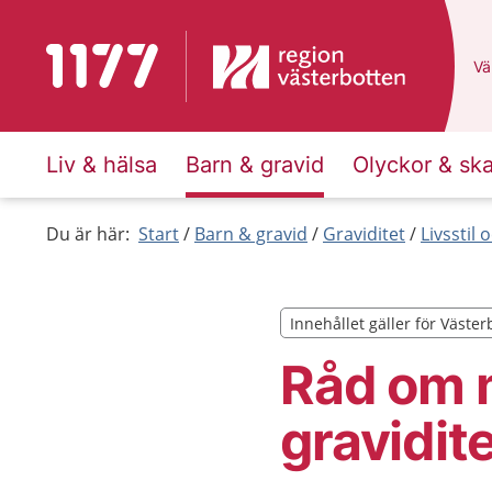
Till startsidan för 1177
Du
Väl
Liv & hälsa
Barn & gravid
Olyckor & sk
Du är här:
Start
Barn & gravid
Graviditet
Livsstil
Innehållet gäller för Väster
Innehållet gäller för Väster
Råd om 
gravidit