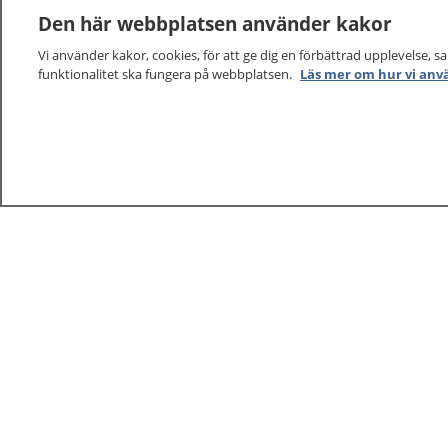
Den här webbplatsen använder kakor
Vi använder kakor, cookies, för att ge dig en förbättrad upplevelse, s
funktionalitet ska fungera på webbplatsen.
Läs mer om hur vi anv
1177
–
tryggt om din hälsa och vård
På 1177.se får du råd om hälsa och information om 
vilka mottagningar du kan kontakta. Logga in för att lä
och göra dina vårdärenden. Ring telefonnummer 1177
sjukvårdsrådgivning dygnet runt.
1177 ger dig råd när du vill må bättre.
1177 – en tjänst från
Inera.