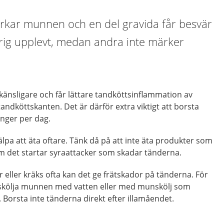
erkar munnen och en del gravida får besvär
drig upplevt, medan andra inte märker
känsligare och får lättare tandköttsinflammation av
tandköttskanten. Det är därför extra viktigt att borsta
nger per dag.
älpa att äta oftare. Tänk då på att inte äta produkter som
om det startar syraattacker som skadar tänderna.
 eller kräks ofta kan det ge frätskador på tänderna. För
 skölja munnen med vatten eller med munskölj som
. Borsta inte tänderna direkt efter illamåendet.