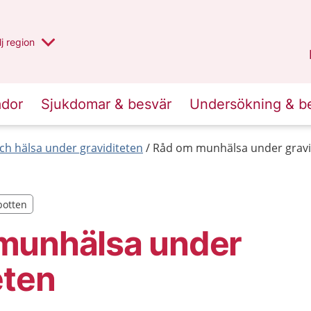
 har valt region
j
en annan
region
Västerbotten
.
ador
Sjukdomar & besvär
Undersökning & b
 och hälsa under graviditeten
Råd om munhälsa under gravi
botten
botten
munhälsa under
eten