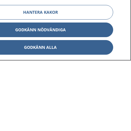
HANTERA KAKOR
GODKÄNN NÖDVÄNDIGA
Om 1177
Kontakt
GODKÄNN ALLA
E-tjänster
Press
Aktuellt
Digital tillgänglighet
Inställningar för kakor
av personuppgifter
Hantering av kakor