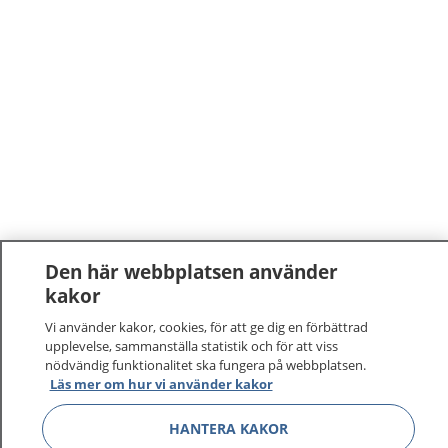
Den här webbplatsen använder
kakor
1177
–
tryggt om din hälsa och vård
Vi använder kakor, cookies, för att ge dig en förbättrad
På 1177.se får du råd om hälsa och information om
upplevelse, sammanställa statistik och för att viss
nödvändig funktionalitet ska fungera på webbplatsen.
sjukdomar och vilka mottagningar du kan kontakta.
Läs mer om hur vi använder kakor
Logga in för att läsa din journal och göra dina
vårdärenden. Ring telefonnummer 1177 för
HANTERA KAKOR
sjukvårdsrådgivning dygnet runt.