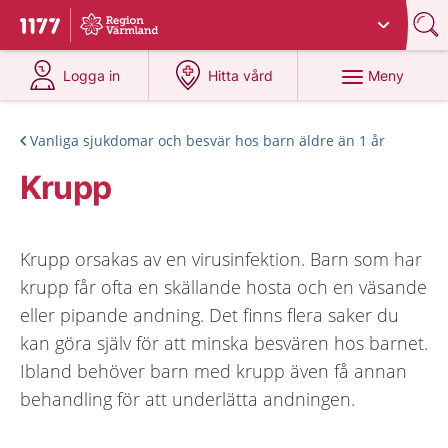
Du har valt region
Värmland
.
Till startsidan för 1177
på 1177.se
på 1177.se
Meny
Logga in
Hitta vård
Vanliga sjukdomar och besvär hos barn äldre än 1 år
Krupp
Krupp orsakas av en virusinfektion. Barn som har
krupp får ofta en skällande hosta och en väsande
eller pipande andning. Det finns flera saker du
kan göra själv för att minska besvären hos barnet.
Ibland behöver barn med krupp även få annan
behandling för att underlätta andningen.