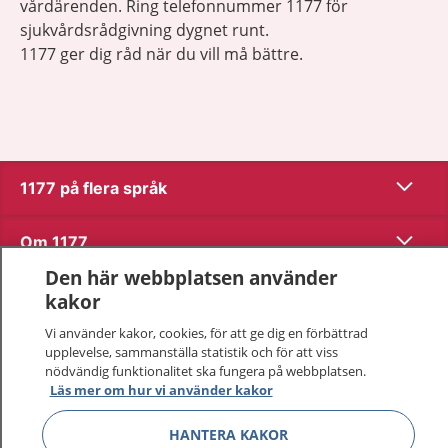
vårdärenden. Ring telefonnummer 1177 för
sjukvårdsrådgivning dygnet runt.
1177 ger dig råd när du vill må bättre.
Visa inn
1177 på flera språk
Visa inn
Om 1177
Den här webbplatsen använder
Visa inn
Kontakt
kakor
Vi använder kakor, cookies, för att ge dig en förbättrad
upplevelse, sammanställa statistik och för att viss
Behandling av personuppgifter
nödvändig funktionalitet ska fungera på webbplatsen.
Läs mer om hur vi använder kakor
Hantering av kakor
HANTERA KAKOR