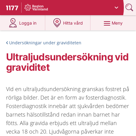
Du har valt region
Värmland
.
Till startsidan för 1177
på 1177.se
på 1177.se
Meny
Logga in
Hitta vård
Undersökningar under graviditeten
Ultraljudsundersökning vid
graviditet
Vid en ultraljudsundersökning granskas fostret på
rörliga bilder. Det är en form av fosterdiagnostik.
Fosterdiagnostik innebär att sjukvården bedömer
barnets hälsotillstånd redan innan barnet har
fötts. Alla gravida erbjuds ett ultraljud mellan
vecka 18 och 20. Ljudvågorna påverkar inte