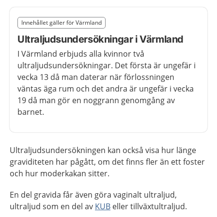
Slut på det regionala tillägget från region Värmland
Innehållet gäller för Värmland
Nedan innehåll gäller region Värmland
Ultraljudsundersökningar i Värmland
I Värmland erbjuds alla kvinnor två
ultraljudsundersökningar. Det första är ungefär i
vecka 13 då man daterar när förlossningen
väntas äga rum och det andra är ungefär i vecka
19 då man gör en noggrann genomgång av
barnet.
Ultraljudsundersökningen kan också visa hur länge
graviditeten har pågått, om det finns fler än ett foster
och hur moderkakan sitter.
En del gravida får även göra vaginalt ultraljud,
ultraljud som en del av
KUB
eller tillväxtultraljud.