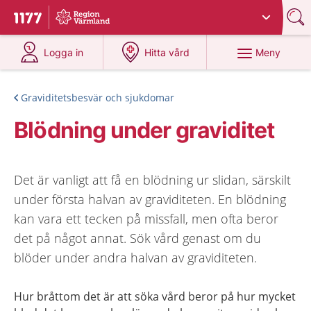
Du har valt region
Värmland
.
Till startsidan för 1177
på 1177.se
på 1177.se
Meny
Logga in
Hitta vård
Graviditetsbesvär och sjukdomar
Blödning under graviditet
Det är vanligt att få en blödning ur slidan, särskilt
under första halvan av graviditeten. En blödning
kan vara ett tecken på missfall, men ofta beror
det på något annat. Sök vård genast om du
blöder under andra halvan av graviditeten.
Hur bråttom det är att söka vård beror på hur mycket