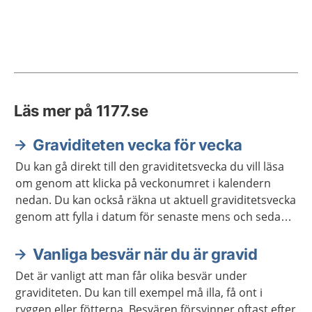
Läs mer på 1177.se
Graviditeten vecka för vecka
Du kan gå direkt till den graviditetsvecka du vill läsa
om genom att klicka på veckonumret i kalendern
nedan. Du kan också räkna ut aktuell graviditetsvecka
genom att fylla i datum för senaste mens och sedan
klicka på "beräkna vecka". Du som redan har fått ett
beräknat födelsedatum kan i stället ange det direkt.
Vanliga besvär när du är gravid
Det är vanligt att man får olika besvär under
graviditeten. Du kan till exempel må illa, få ont i
ryggen eller fötterna. Besvären försvinner oftast efter