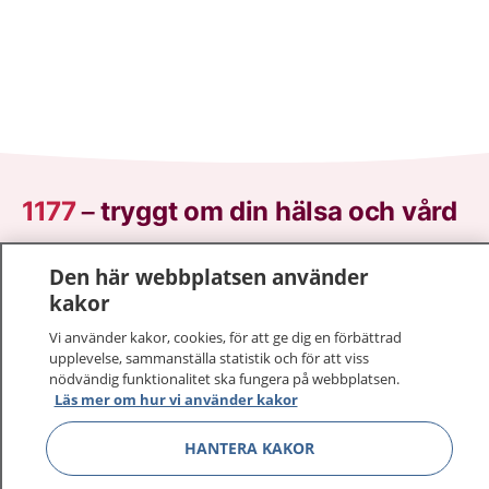
1177
–
tryggt om din hälsa och vård
På 1177.se får du råd om hälsa och information om
Den här webbplatsen använder
sjukdomar och vilka mottagningar du kan kontakta.
kakor
Logga in för att läsa din journal och göra dina
Vi använder kakor, cookies, för att ge dig en förbättrad
vårdärenden. Ring telefonnummer 1177 för
upplevelse, sammanställa statistik och för att viss
sjukvårdsrådgivning dygnet runt.
nödvändig funktionalitet ska fungera på webbplatsen.
1177 ger dig råd när du vill må bättre.
Läs mer om hur vi använder kakor
HANTERA KAKOR