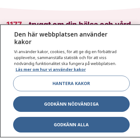
1177
–
tryggt om din hälsa och vård
Den här webbplatsen använder
På 1177.se får du råd om hälsa och information om
kakor
sjukdomar och vilka mottagningar du kan kontakta.
Vi använder kakor, cookies, för att ge dig en förbättrad
Logga in för att läsa din journal och göra dina
upplevelse, sammanställa statistik och för att viss
vårdärenden. Ring telefonnummer 1177 för
nödvändig funktionalitet ska fungera på webbplatsen.
sjukvårdsrådgivning dygnet runt.
Läs mer om hur vi använder kakor
1177 ger dig råd när du vill må bättre.
HANTERA KAKOR
GODKÄNN NÖDVÄNDIGA
Show co
1177 på flera språk
GODKÄNN ALLA
Show co
Om 1177