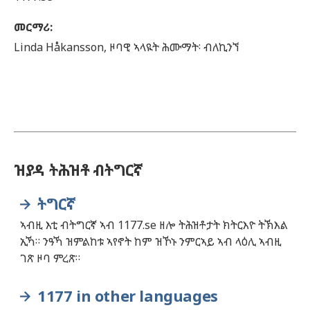
መርማሪ
:
Linda
Håkansson,
ዞባዊ ኣላዪት ሕሙማት፡ ብለኪንኘ
ዝያዳ ትሕዝቶ ብትግርኛ
ትግርኛ
ኣብዚ እቲ ብትግርኛ ኣብ 1177.se ዘሎ ትሕዝቶታት ክትርእዮ ትኽእል
ኢኻ። ንዓኻ ዝምልከቱ ኣየኖት ከም ዝኾኑ ንምርኣይ ኣብ ላዕሊ ኣብዚ
ገጽ ዞባ ምረጽ።
1177 in other languages