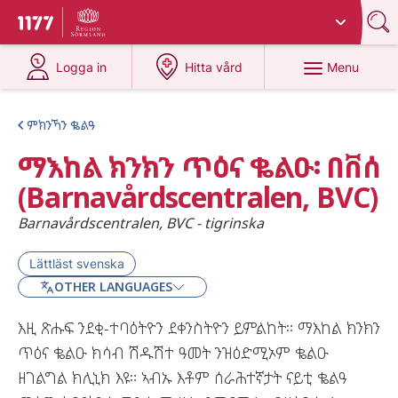
Du har valt region
Sörmland
.
To start page for 1177
at 1177.se
at 1177.se
Menu
Logga in
Hitta vård
ምክንኻን ቈልዓ
ማእከል ክንክን ጥዕና ቈልዑ፡ በቨሰ
(Barnavårdscentralen, BVC)
Barnavårdscentralen, BVC - tigrinska
Lättläst svenska
OTHER LANGUAGES
እዚ ጽሑፍ ንደቂ-ተባዕትዮን ደቀንስትዮን ይምልከት። ማእከል ክንክን
ጥዕና ቈልዑ ክሳብ ሽዱሽተ ዓመት ንዝዕድሚኦም ቈልዑ
ዘገልግል ክሊኒክ እዩ። ኣብኡ እቶም ሰራሕተኛታት ናይቲ ቈልዓ