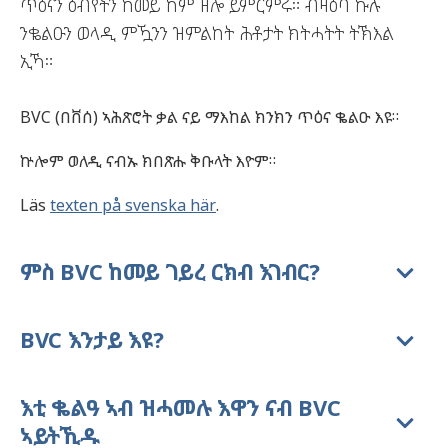
ጥዕናን ዕብየትን ከመይ ከም ዘሎ ይምርምሩ። ብዛዕባ ኩሉ
ንቈልዑን ወላዲ ምዃንን ዝምልከት ሕቶታት ክትሓትት ትኽእል
ኢኻ።
BVC (በቨሰ) ኣሕጽሮት ቃል ናይ ማእከል ክንክን ጥዕና ቈልዑ እዩ።
ኵሎም ወለዲ ናብኡ ክበጽሑ ቅቡላት እዮም።
Läs
texten på svenska här
.
ምስ BVC ከመይ ገይረ ርክብ እገብር?
BVC እንታይ እዩ?
እቲ ቈልዓ ኣብ ዝሓመሉ እዋን ናብ BVC
ኣይትኺዱ