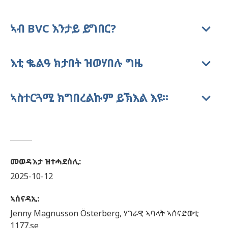
ኣብ BVC እንታይ ይግበር?
እቲ ቈልዓ ክታበት ዝወሃበሉ ግዜ
ኣስተርጓሚ ክግበረልኩም ይኽእል እዩ።
መወዳእታ ዝተሓደሰሊ
:
2025-10-12
ኣሰናዳኢ
:
Jenny
Magnusson Österberg,
ሃገራዊ ኣባላት ኣሰናድውቲ
1177.se