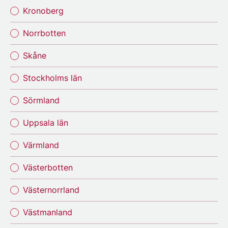
Kronoberg
Norrbotten
Skåne
Stockholms län
Sörmland
Uppsala län
Värmland
Västerbotten
Västernorrland
Västmanland