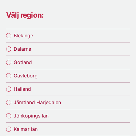
Välj region:
Blekinge
Dalarna
Gotland
Gävleborg
Halland
Jämtland Härjedalen
Jönköpings län
Kalmar län