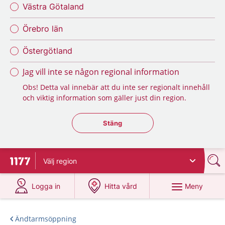
Västra Götaland
Örebro län
Östergötland
Jag vill inte se någon regional information
Obs! Detta val innebär att du inte ser regionalt innehåll
och viktig information som gäller just din region.
Stäng regionsväljaren
Stäng
Välj
region
Till startsidan för 1177
på 1177.se
på 1177.se
Meny
Logga in
Hitta vård
Ändtarmsöppning