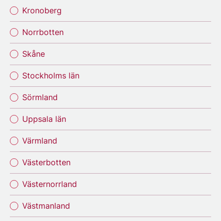
Kronoberg
Norrbotten
Skåne
Stockholms län
Sörmland
Uppsala län
Värmland
Västerbotten
Västernorrland
Västmanland