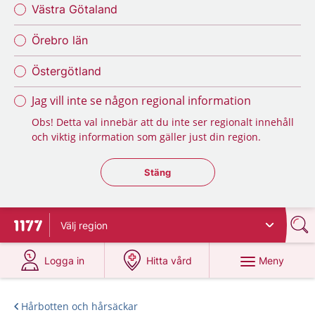
Västra Götaland
Örebro län
Östergötland
Jag vill inte se någon regional information
Obs! Detta val innebär att du inte ser regionalt innehåll
och viktig information som gäller just din region.
Stäng regionsväljaren
Stäng
Välj
region
Till startsidan för 1177
på 1177.se
på 1177.se
Meny
Logga in
Hitta vård
Hårbotten och hårsäckar