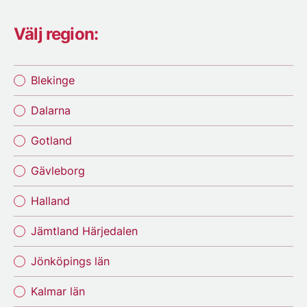
Välj region:
Blekinge
Dalarna
Gotland
Gävleborg
Halland
Jämtland Härjedalen
Jönköpings län
Kalmar län