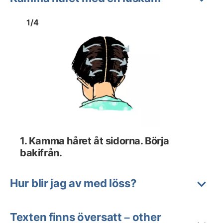
Bild
1
Bild
1
1
/
4
Visa föregående bild
Visa n
1. Kamma håret åt sidorna. Börja
bakifrån.
Hur blir jag av med löss?
Texten finns översatt – other