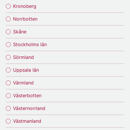
Kronoberg
Norrbotten
Skåne
Stockholms län
Sörmland
Uppsala län
Värmland
Västerbotten
Västernorrland
Västmanland