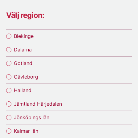
Välj region:
Blekinge
Dalarna
Gotland
Gävleborg
Halland
Jämtland Härjedalen
Jönköpings län
Kalmar län