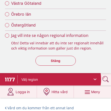
Västra Götaland
Örebro län
Östergötland
Jag vill inte se någon regional information
Obs! Detta val innebär att du inte ser regionalt innehåll
och viktig information som gäller just din region.
Stäng regionsväljaren
Stäng
Välj
region
Till startsidan för 1177
på 1177.se
på 1177.se
Meny
Logga in
Hitta vård
Vård om du kommer från ett annat land