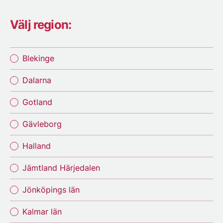
Välj region:
Blekinge
Dalarna
Gotland
Gävleborg
Halland
Jämtland Härjedalen
Jönköpings län
Kalmar län