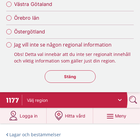
Västra Götaland
Örebro län
Östergötland
Jag vill inte se någon regional information
Obs! Detta val innebär att du inte ser regionalt innehåll
och viktig information som gäller just din region.
Stäng regionsväljaren
Stäng
Välj
region
Till startsidan för 1177
på 1177.se
på 1177.se
Meny
Logga in
Hitta vård
Lagar och bestämmelser