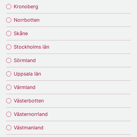
Kronoberg
Norrbotten
Skåne
Stockholms län
Sörmland
Uppsala län
Värmland
Västerbotten
Västernorrland
Västmanland