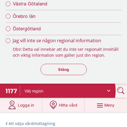
Västra Götaland
Örebro län
Östergötland
Jag vill inte se någon regional information
Obs! Detta val innebär att du inte ser regionalt innehåll
och viktig information som gäller just din region.
Stäng regionsväljaren
Stäng
Välj
region
Till startsidan för 1177
på 1177.se
på 1177.se
Meny
Logga in
Hitta vård
Att välja vårdmottagning