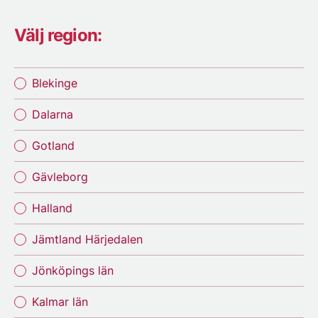
Välj region:
Blekinge
Dalarna
Gotland
Gävleborg
Halland
Jämtland Härjedalen
Jönköpings län
Kalmar län