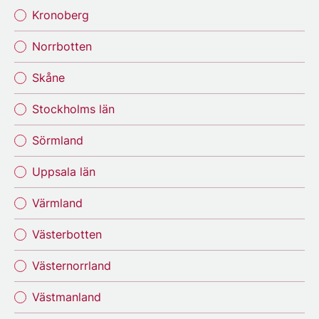
Kronoberg
Norrbotten
Skåne
Stockholms län
Sörmland
Uppsala län
Värmland
Västerbotten
Västernorrland
Västmanland