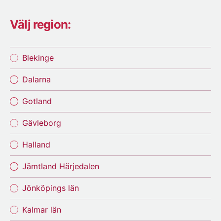
Välj region:
Blekinge
Dalarna
Gotland
Gävleborg
Halland
Jämtland Härjedalen
Jönköpings län
Kalmar län