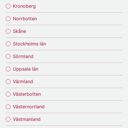
Kronoberg
Norrbotten
Skåne
Stockholms län
Sörmland
Uppsala län
Värmland
Västerbotten
Västernorrland
Västmanland