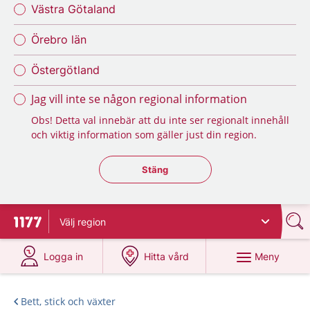
Västra Götaland
Örebro län
Östergötland
Jag vill inte se någon regional information
Obs! Detta val innebär att du inte ser regionalt innehåll
och viktig information som gäller just din region.
Stäng regionsväljaren
Stäng
Välj
region
Till startsidan för 1177
på 1177.se
på 1177.se
Meny
Logga in
Hitta vård
Bett, stick och växter