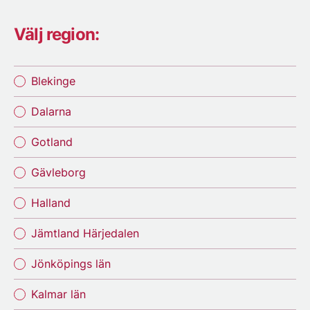
Välj region:
Blekinge
Dalarna
Gotland
Gävleborg
Halland
Jämtland Härjedalen
Jönköpings län
Kalmar län