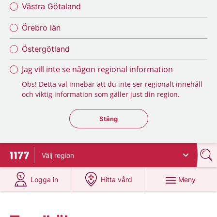
Västra Götaland
Örebro län
Östergötland
Jag vill inte se någon regional information
Obs! Detta val innebär att du inte ser regionalt innehåll
och viktig information som gäller just din region.
Stäng regionsväljaren
Stäng
Välj
region
Till startsidan för 1177
på 1177.se
på 1177.se
Meny
Logga in
Hitta vård