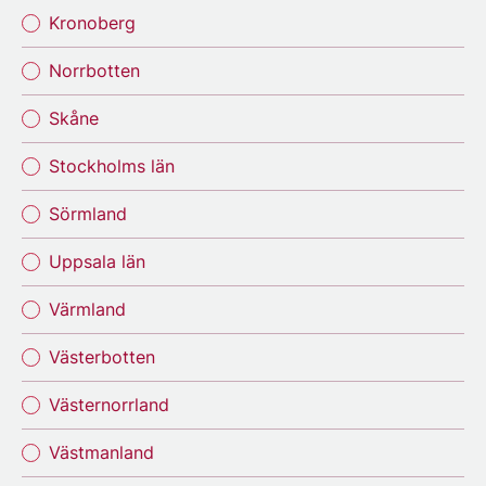
Kronoberg
Norrbotten
Skåne
Stockholms län
Sörmland
Uppsala län
Värmland
Västerbotten
Västernorrland
Västmanland