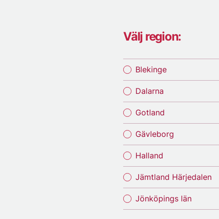
Välj region:
Blekinge
Dalarna
Gotland
Gävleborg
Halland
Jämtland Härjedalen
Jönköpings län