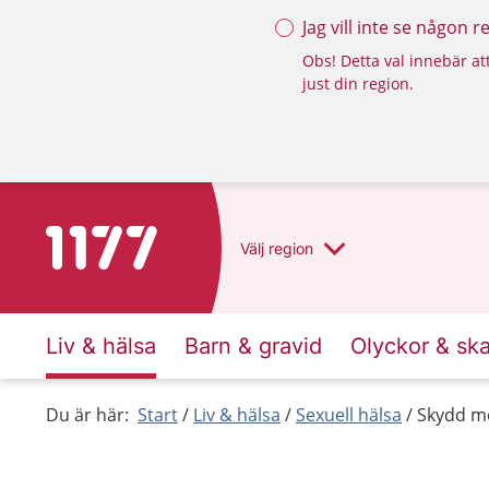
Jag vill inte se någon 
Obs! Detta val innebär att
just din region.
Till startsidan för 1177
Välj
region
Liv & hälsa
Barn & gravid
Olyckor & sk
Du är här:
Start
Liv & hälsa
Sexuell hälsa
Skydd mo