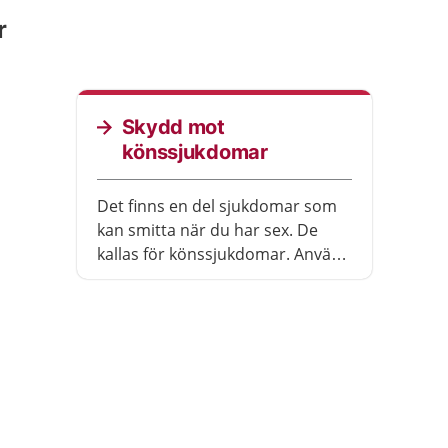
r
Skydd mot
könssjukdomar
Det finns en del sjukdomar som
kan smitta när du har sex. De
kallas för könssjukdomar. Använd
kondom om du riskerar att bli
smittad.