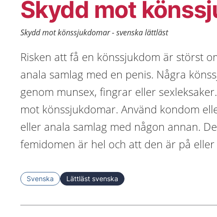
Skydd mot könss
Skydd mot könssjukdomar - svenska lättläst
Risken att få en könssjukdom är störst o
anala samlag med en penis. Några könss
genom munsex, fingrar eller sexleksak
mot könssjukdomar. Använd kondom elle
eller anala samlag med någon annan. Det 
femidomen är hel och att den är på eller
Svenska
Lättläst svenska