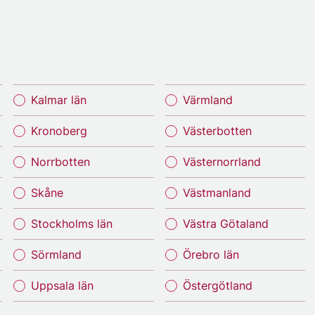
Kalmar län
Värmland
Kronoberg
Västerbotten
Norrbotten
Västernorrland
Skåne
Västmanland
Stockholms län
Västra Götaland
Sörmland
Örebro län
Uppsala län
Östergötland