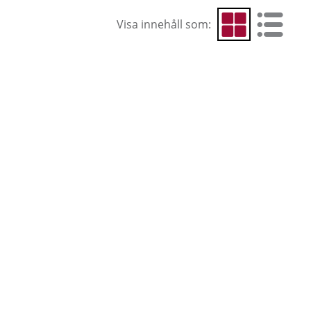
Visa innehåll som:
Visa som rutnät
Visa som 