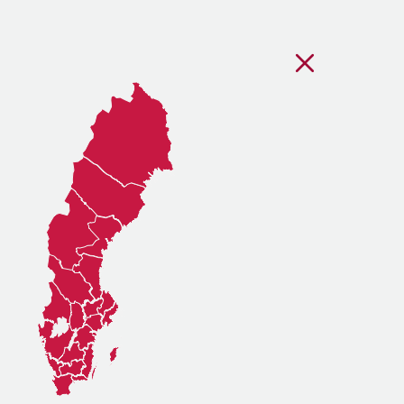
Stäng regionsvälj