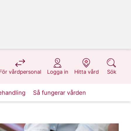
på 1177.se
på 1177.se
på 1177.se
på 1177.se
För vårdpersonal
Logga in
Hitta vård
Sök
ehandling
Så fungerar vården