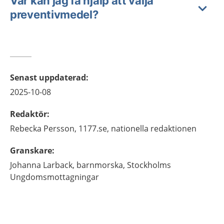
Var kan jag få hjälp att välja
preventivmedel?
Senast uppdaterad
:
2025-10-08
Redaktör
:
Rebecka
Persson,
1177.se, nationella redaktionen
Granskare
:
Johanna
Larback,
barnmorska,
Stockholms
Ungdomsmottagningar