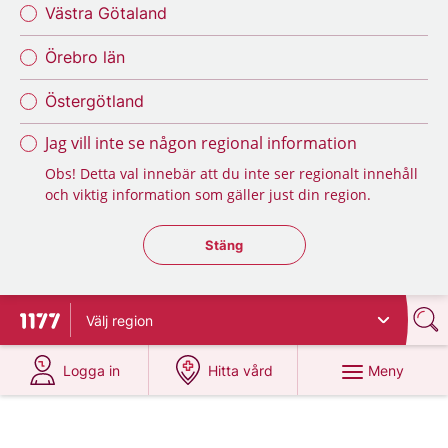
Västra Götaland
Örebro län
Östergötland
Jag vill inte se någon regional information
Obs! Detta val innebär att du inte ser regionalt innehåll
och viktig information som gäller just din region.
Stäng regionsväljaren
Stäng
Välj
region
Till startsidan för 1177
på 1177.se
på 1177.se
Meny
Logga in
Hitta vård