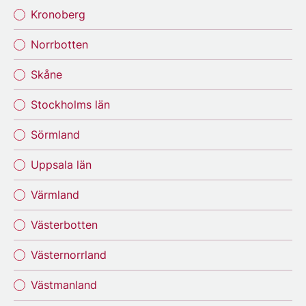
Kronoberg
Norrbotten
Skåne
Stockholms län
Sörmland
Uppsala län
Värmland
Västerbotten
Västernorrland
Västmanland