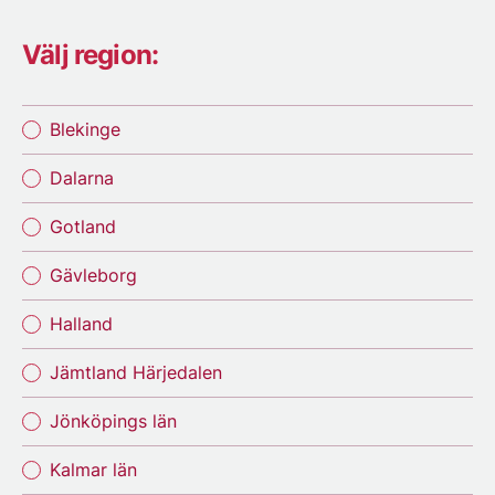
Välj region:
Blekinge
Dalarna
Gotland
Gävleborg
Halland
Jämtland Härjedalen
Jönköpings län
Kalmar län