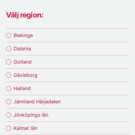
Välj region:
Blekinge
Dalarna
Gotland
Gävleborg
Halland
Jämtland Härjedalen
Jönköpings län
Kalmar län