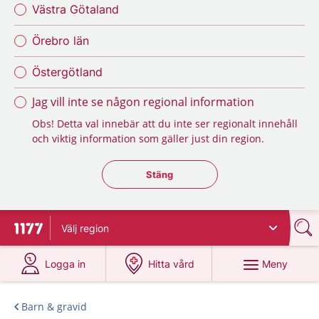
Västra Götaland
Örebro län
Östergötland
Jag vill inte se någon regional information
Obs! Detta val innebär att du inte ser regionalt innehåll
och viktig information som gäller just din region.
Stäng regionsväljaren
Stäng
Välj
region
Till startsidan för 1177
på 1177.se
på 1177.se
Meny
Logga in
Hitta vård
Barn & gravid