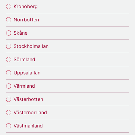
Kronoberg
Norrbotten
Skåne
Stockholms län
Sörmland
Uppsala län
Värmland
Västerbotten
Västernorrland
Västmanland