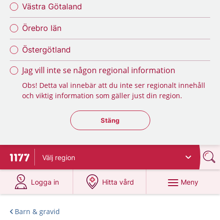
Västra Götaland
Örebro län
Östergötland
Jag vill inte se någon regional information
Obs! Detta val innebär att du inte ser regionalt innehåll
och viktig information som gäller just din region.
Stäng regionsväljaren
Stäng
Välj
region
Till startsidan för 1177
på 1177.se
på 1177.se
Meny
Logga in
Hitta vård
Barn & gravid