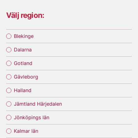
Välj region:
Blekinge
Dalarna
Gotland
Gävleborg
Halland
Jämtland Härjedalen
Jönköpings län
Kalmar län