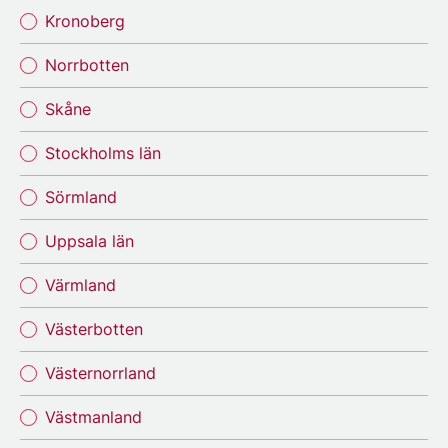
Kronoberg
Norrbotten
Skåne
Stockholms län
Sörmland
Uppsala län
Värmland
Västerbotten
Västernorrland
Västmanland