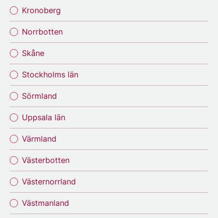
Kronoberg
Norrbotten
Skåne
Stockholms län
Sörmland
Uppsala län
Värmland
Västerbotten
Västernorrland
Västmanland