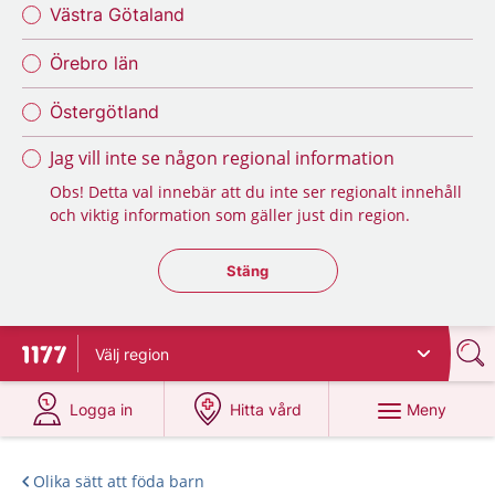
Västra Götaland
Örebro län
Östergötland
Jag vill inte se någon regional information
Obs! Detta val innebär att du inte ser regionalt innehåll
och viktig information som gäller just din region.
Stäng regionsväljaren
Stäng
Välj
region
Till startsidan för 1177
på 1177.se
på 1177.se
Meny
Logga in
Hitta vård
Olika sätt att föda barn