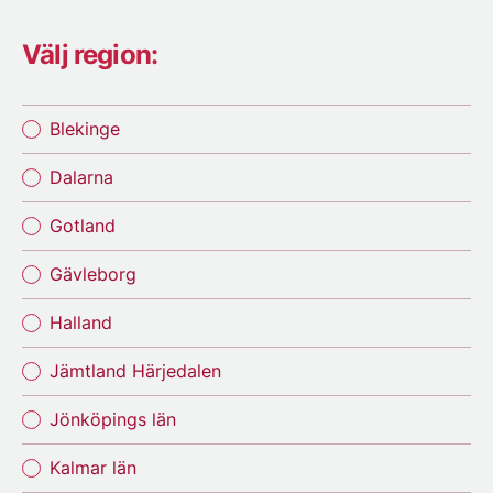
Välj region:
Blekinge
Dalarna
Gotland
Gävleborg
Halland
Jämtland Härjedalen
Jönköpings län
Kalmar län