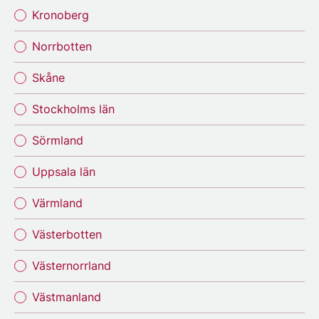
Kronoberg
Norrbotten
Skåne
Stockholms län
Sörmland
Uppsala län
Värmland
Västerbotten
Västernorrland
Västmanland