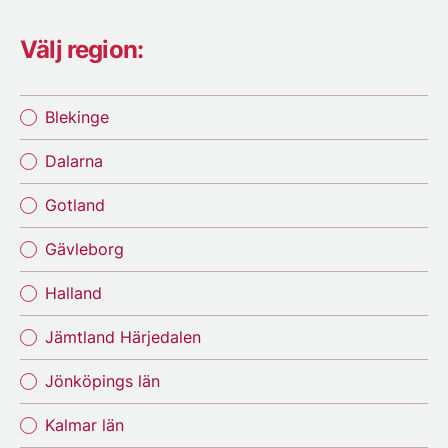
Välj region:
Blekinge
Dalarna
Gotland
Gävleborg
Halland
Jämtland Härjedalen
Jönköpings län
Kalmar län