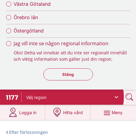
Västra Götaland
Örebro län
Östergötland
Jag vill inte se någon regional information
Obs! Detta val innebär att du inte ser regionalt innehåll
och viktig information som gäller just din region.
Stäng regionsväljaren
Stäng
Välj
region
Till startsidan för 1177
på 1177.se
på 1177.se
Meny
Logga in
Hitta vård
Efter förlossningen