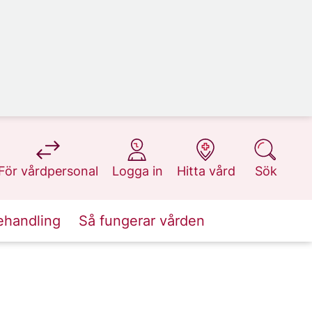
på 1177.se
på 1177.se
på 1177.se
på 1177.se
För vårdpersonal
Logga in
Hitta vård
Sök
ehandling
Så fungerar vården