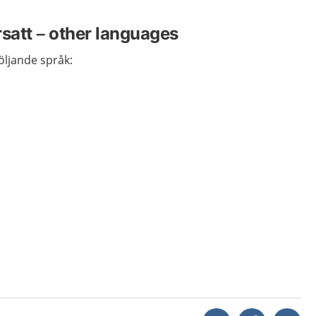
rsatt – other languages
följande språk:
Dela via mejl
Kopiera län
Skr