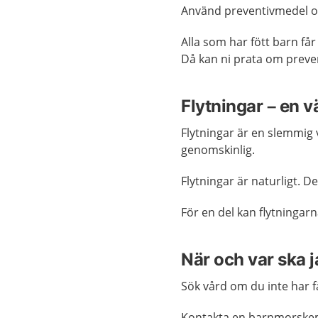
Använd preventivmedel om 
Alla som har fött barn får
Då kan ni prata om preve
Flytningar – en v
Flytningar är en slemmig v
genomskinlig.
Flytningar är naturligt. De
För en del kan flytningar
När och var ska 
Sök vård om du inte har få
Kontakta en barnmorskem