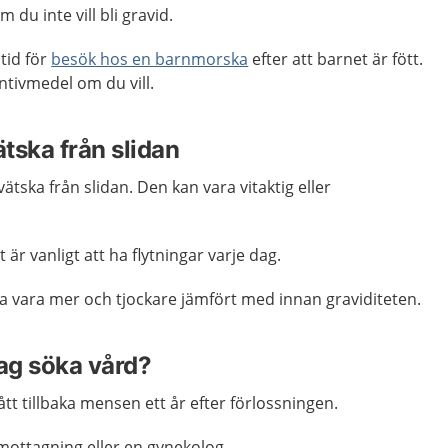
du inte vill bli gravid.
 tid för
besök hos en barnmorska
efter att barnet är fött.
ntivmedel om du vill.
ätska från slidan
ätska från slidan. Den kan vara vitaktig eller
t är vanligt att ha flytningar varje dag.
na vara mer och tjockare jämfört med innan graviditeten.
jag söka vård?
tt tillbaka mensen ett år efter förlossningen.
ottagning eller en gynekolog.