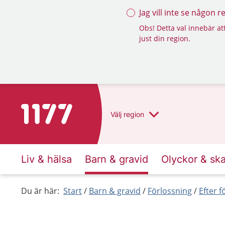
Jag vill inte se någon 
Obs! Detta val innebär att
just din region.
Till startsidan för 1177
Välj
region
Liv & hälsa
Barn & gravid
Olyckor & sk
Du är här:
Start
Barn & gravid
Förlossning
Efter 