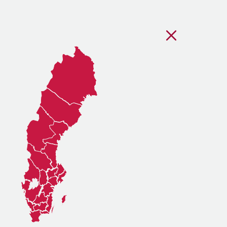
Stäng regionsvälj