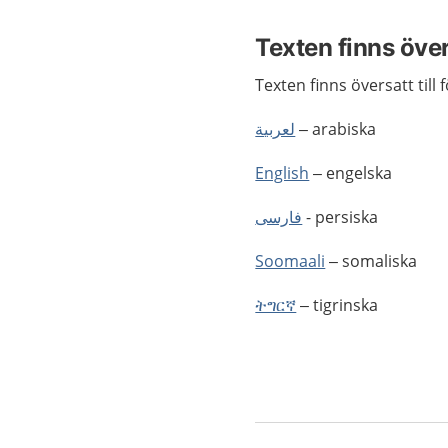
Texten finns öve
Texten finns översatt till 
لعربية
– arabiska
English
– engelska
فارسى
- persiska
Soomaali
– somaliska
ትግርኛ
– tigrinska