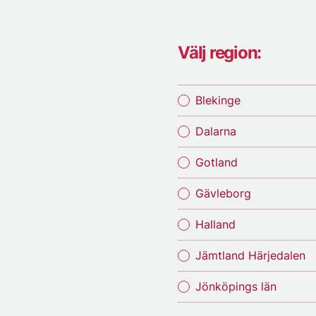
Välj region:
Blekinge
Dalarna
Gotland
Gävleborg
Halland
Jämtland Härjedalen
Jönköpings län