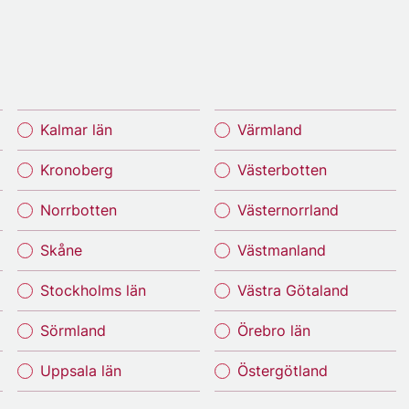
Kalmar län
Värmland
Kronoberg
Västerbotten
Norrbotten
Västernorrland
Skåne
Västmanland
Stockholms län
Västra Götaland
Sörmland
Örebro län
Uppsala län
Östergötland