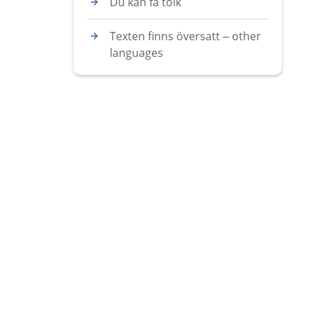
Du kan få tolk
Texten finns översatt – other
languages