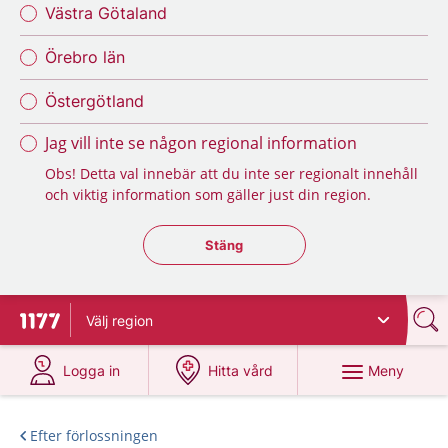
Västra Götaland
Örebro län
Östergötland
Jag vill inte se någon regional information
Obs! Detta val innebär att du inte ser regionalt innehåll
och viktig information som gäller just din region.
Stäng regionsväljaren
Stäng
Välj
region
Till startsidan för 1177
på 1177.se
på 1177.se
Meny
Logga in
Hitta vård
Efter förlossningen