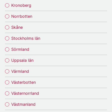
Kronoberg
Norrbotten
Skåne
Stockholms län
Sörmland
Uppsala län
Värmland
Västerbotten
Västernorrland
Västmanland