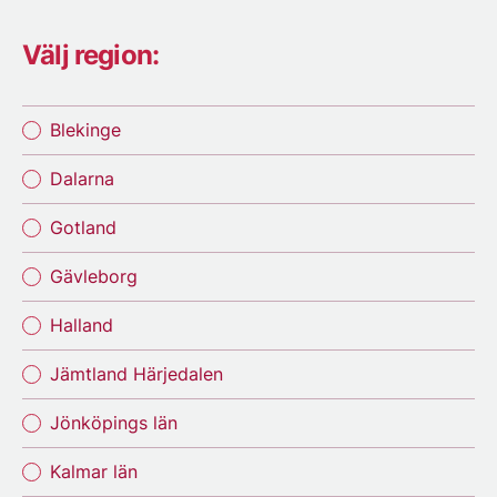
Välj region:
Blekinge
Dalarna
Gotland
Gävleborg
Halland
Jämtland Härjedalen
Jönköpings län
Kalmar län