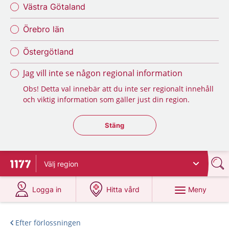
Västra Götaland
Örebro län
Östergötland
Jag vill inte se någon regional information
Obs! Detta val innebär att du inte ser regionalt innehåll
och viktig information som gäller just din region.
Stäng regionsväljaren
Stäng
Välj
region
Till startsidan för 1177
på 1177.se
på 1177.se
Meny
Logga in
Hitta vård
Efter förlossningen