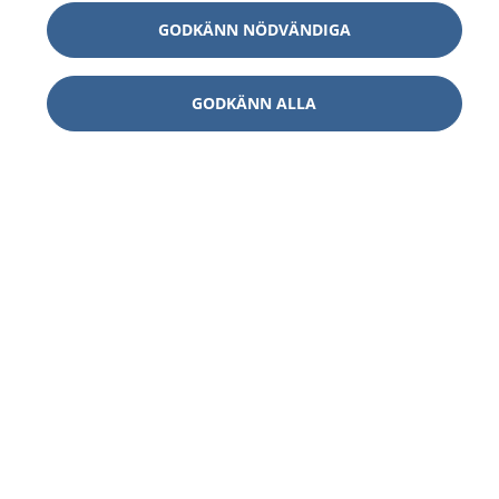
GODKÄNN NÖDVÄNDIGA
GODKÄNN ALLA