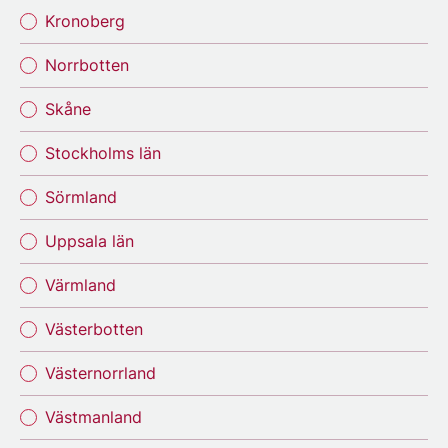
Kronoberg
Norrbotten
Skåne
Stockholms län
Sörmland
Uppsala län
Värmland
Västerbotten
Västernorrland
Västmanland