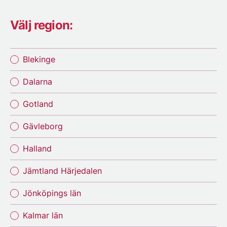
Välj region:
Blekinge
Dalarna
Gotland
Gävleborg
Halland
Jämtland Härjedalen
Jönköpings län
Kalmar län